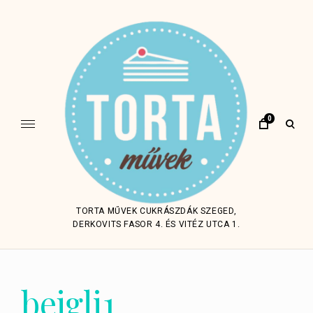
Skip
to
content
0
open
sear
form
TORTA MŰVEK CUKRÁSZDÁK SZEGED,
DERKOVITS FASOR 4. ÉS VITÉZ UTCA 1.
bejgli1