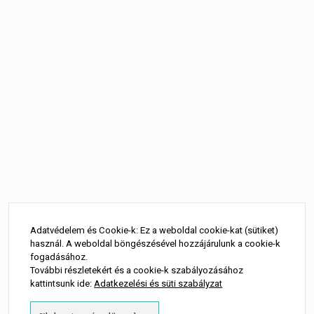
Bejegyzés
navigáció
Adatvédelem és Cookie-k: Ez a weboldal cookie-kat (sütiket)
használ. A weboldal böngészésével hozzájárulunk a cookie-k
fogadásához.
További részletekért és a cookie-k szabályozásához
kattintsunk ide:
Adatkezelési és süti szabályzat