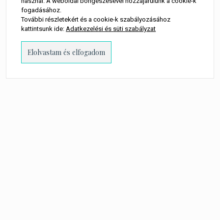
használ. A weboldal böngészésével hozzájárulunk a cookie-k
fogadásához.
További részletekért és a cookie-k szabályozásához
kattintsunk ide:
Adatkezelési és süti szabályzat
PROUDLY POWERED BY WORDPRESS
-
THEME: MILLENNIO CHILD BY
THEMES
KINGDOM
.
A WEBOLDALON MEGJELENŐ MINDEN TARTALOM SZERZŐI JOGI
TULAJDONOSA TORTA MŰVEK KFT.