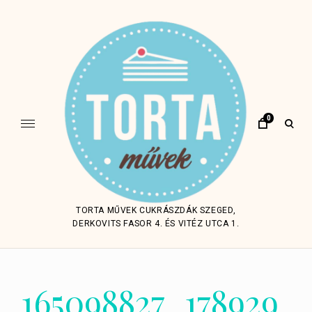
Skip
to
content
0
open
sear
form
TORTA MŰVEK CUKRÁSZDÁK SZEGED,
DERKOVITS FASOR 4. ÉS VITÉZ UTCA 1.
165098827_178929