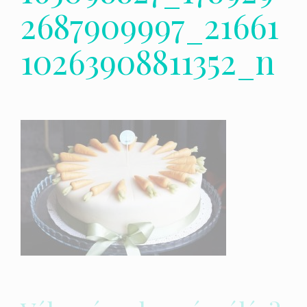
2687909997_21661
10263908811352_n