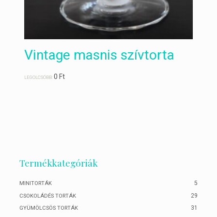
Vintage masnis szívtorta
0
Ft
LEGOLCSÓBB:
Termékkategóriák
5
MINITORTÁK
29
CSOKOLÁDÉS TORTÁK
31
GYÜMÖLCSÖS TORTÁK