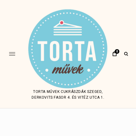
Skip
to
content
0
open
sear
form
TORTA MŰVEK CUKRÁSZDÁK SZEGED,
DERKOVITS FASOR 4. ÉS VITÉZ UTCA 1.