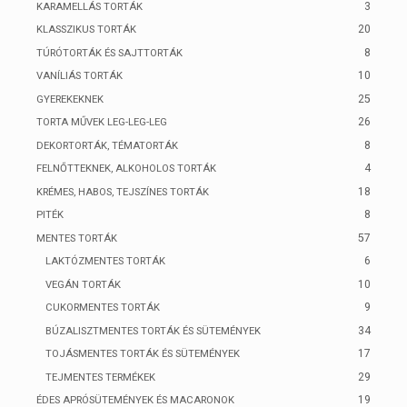
3
KARAMELLÁS TORTÁK
20
KLASSZIKUS TORTÁK
8
TÚRÓTORTÁK ÉS SAJTTORTÁK
10
VANÍLIÁS TORTÁK
25
GYEREKEKNEK
26
TORTA MŰVEK LEG-LEG-LEG
8
DEKORTORTÁK, TÉMATORTÁK
4
FELNŐTTEKNEK, ALKOHOLOS TORTÁK
18
KRÉMES, HABOS, TEJSZÍNES TORTÁK
8
PITÉK
57
MENTES TORTÁK
6
LAKTÓZMENTES TORTÁK
10
VEGÁN TORTÁK
9
CUKORMENTES TORTÁK
34
BÚZALISZTMENTES TORTÁK ÉS SÜTEMÉNYEK
17
TOJÁSMENTES TORTÁK ÉS SÜTEMÉNYEK
29
TEJMENTES TERMÉKEK
19
ÉDES APRÓSÜTEMÉNYEK ÉS MACARONOK