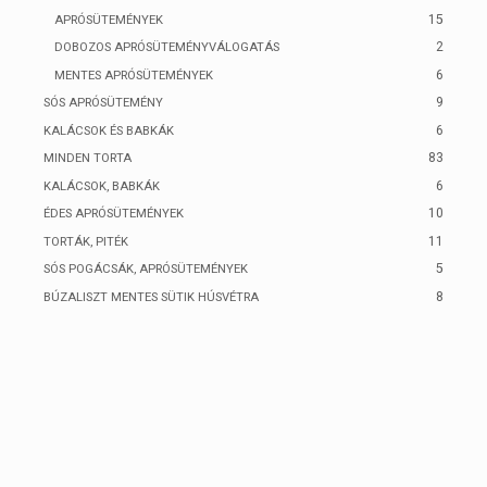
15
APRÓSÜTEMÉNYEK
2
DOBOZOS APRÓSÜTEMÉNYVÁLOGATÁS
6
MENTES APRÓSÜTEMÉNYEK
9
SÓS APRÓSÜTEMÉNY
6
KALÁCSOK ÉS BABKÁK
83
MINDEN TORTA
6
KALÁCSOK, BABKÁK
10
ÉDES APRÓSÜTEMÉNYEK
11
TORTÁK, PITÉK
5
SÓS POGÁCSÁK, APRÓSÜTEMÉNYEK
8
BÚZALISZT MENTES SÜTIK HÚSVÉTRA