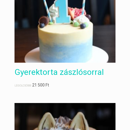
Gyerektorta zászlósorral
21 500
Ft
LEGOLCSÓBB: