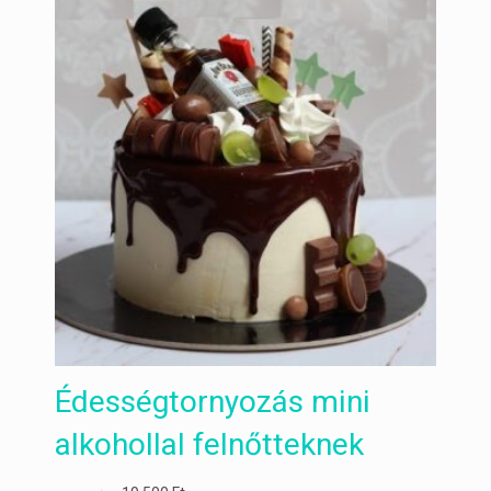
Édességtornyozás mini
alkohollal felnőtteknek