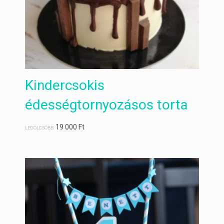
Kindercsokis
édességtornyozásos torta
19 000
Ft
LEGOLCSÓBB: