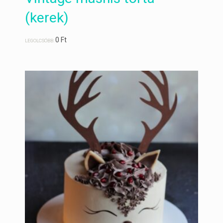
(kerek)
0
Ft
LEGOLCSÓBB: