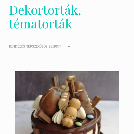
Dekortorták,
tématorták