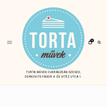
Skip
to
content
0
open
sear
form
TORTA MŰVEK CUKRÁSZDÁK SZEGED,
DERKOVITS FASOR 4. ÉS VITÉZ UTCA 1.