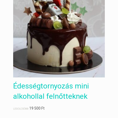
Édességtornyozás mini
alkohollal felnőtteknek
19 500
Ft
LEGOLCSÓBB: