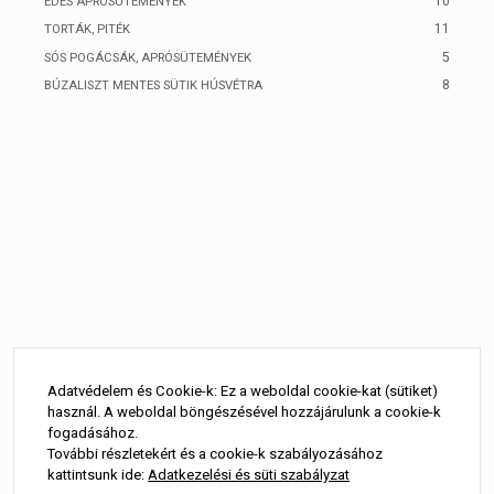
10
ÉDES APRÓSÜTEMÉNYEK
11
TORTÁK, PITÉK
5
SÓS POGÁCSÁK, APRÓSÜTEMÉNYEK
8
BÚZALISZT MENTES SÜTIK HÚSVÉTRA
Adatvédelem és Cookie-k: Ez a weboldal cookie-kat (sütiket)
használ. A weboldal böngészésével hozzájárulunk a cookie-k
fogadásához.
További részletekért és a cookie-k szabályozásához
kattintsunk ide:
Adatkezelési és süti szabályzat