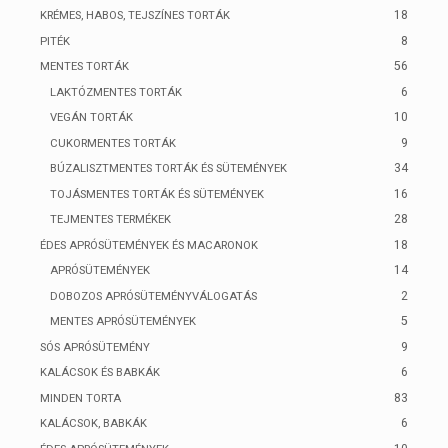
18
KRÉMES, HABOS, TEJSZÍNES TORTÁK
8
PITÉK
56
MENTES TORTÁK
6
LAKTÓZMENTES TORTÁK
10
VEGÁN TORTÁK
9
CUKORMENTES TORTÁK
34
BÚZALISZTMENTES TORTÁK ÉS SÜTEMÉNYEK
16
TOJÁSMENTES TORTÁK ÉS SÜTEMÉNYEK
28
TEJMENTES TERMÉKEK
18
ÉDES APRÓSÜTEMÉNYEK ÉS MACARONOK
14
APRÓSÜTEMÉNYEK
2
DOBOZOS APRÓSÜTEMÉNYVÁLOGATÁS
5
MENTES APRÓSÜTEMÉNYEK
9
SÓS APRÓSÜTEMÉNY
6
KALÁCSOK ÉS BABKÁK
83
MINDEN TORTA
6
KALÁCSOK, BABKÁK