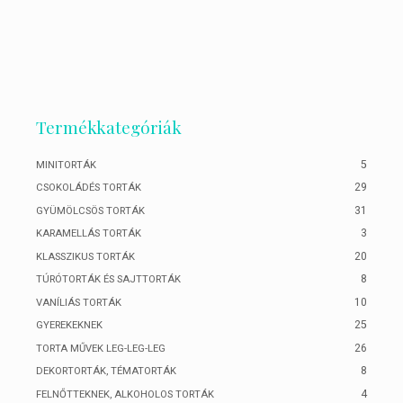
Termékkategóriák
5
MINITORTÁK
29
CSOKOLÁDÉS TORTÁK
31
GYÜMÖLCSÖS TORTÁK
3
KARAMELLÁS TORTÁK
20
KLASSZIKUS TORTÁK
8
TÚRÓTORTÁK ÉS SAJTTORTÁK
10
VANÍLIÁS TORTÁK
25
GYEREKEKNEK
26
TORTA MŰVEK LEG-LEG-LEG
8
DEKORTORTÁK, TÉMATORTÁK
4
FELNŐTTEKNEK, ALKOHOLOS TORTÁK