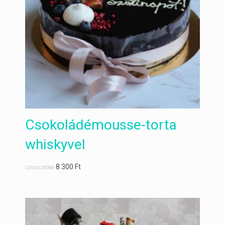
Csokoládémousse-torta
whiskyvel
8 300
Ft
LEGOLCSÓBB: