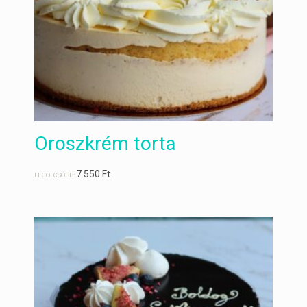
Oroszkrém torta
7 550
Ft
LEGOLCSÓBB: