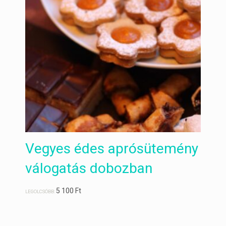
Vegyes édes aprósütemény
válogatás dobozban
5 100
Ft
LEGOLCSÓBB: