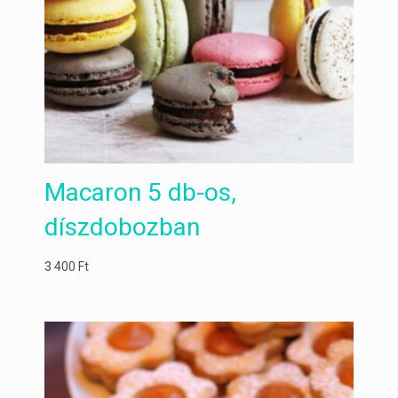
Macaron 5 db-os,
díszdobozban
3 400
Ft