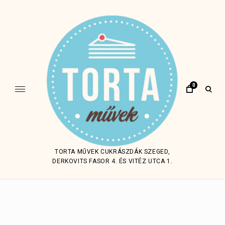
Skip
to
content
0
open
sear
form
TORTA MŰVEK CUKRÁSZDÁK SZEGED,
DERKOVITS FASOR 4. ÉS VITÉZ UTCA 1.