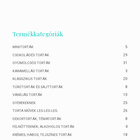
Termékkategóriák
5
MINITORTÁK
29
CSOKOLÁDÉS TORTÁK
31
GYÜMÖLCSÖS TORTÁK
3
KARAMELLÁS TORTÁK
20
KLASSZIKUS TORTÁK
8
TÚRÓTORTÁK ÉS SAJTTORTÁK
10
VANÍLIÁS TORTÁK
25
GYEREKEKNEK
26
TORTA MŰVEK LEG-LEG-LEG
8
DEKORTORTÁK, TÉMATORTÁK
4
FELNŐTTEKNEK, ALKOHOLOS TORTÁK
18
KRÉMES, HABOS, TEJSZÍNES TORTÁK