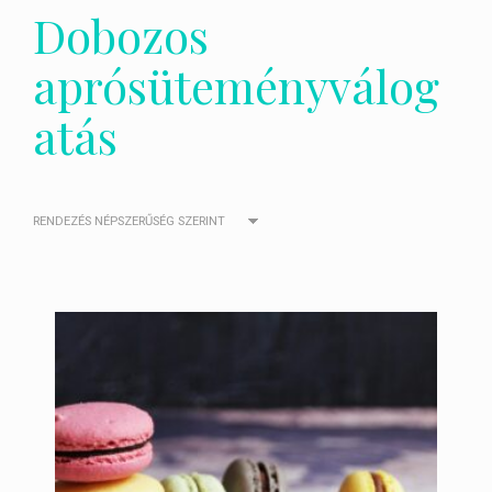
Dobozos
aprósüteményválog
atás