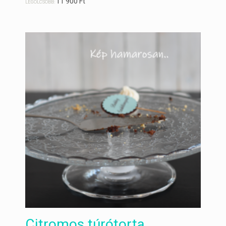
11 900
Ft
LEGOLCSÓBB:
Citromos túrótorta