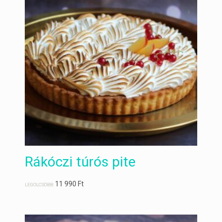
Rákóczi túrós pite
11 990
Ft
LEGOLCSÓBB: