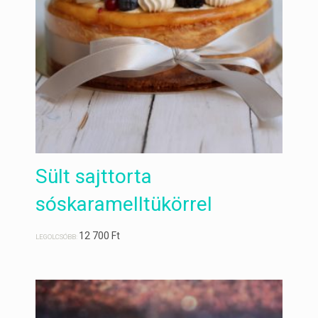
Sült sajttorta
sóskaramelltükörrel
12 700
Ft
LEGOLCSÓBB: