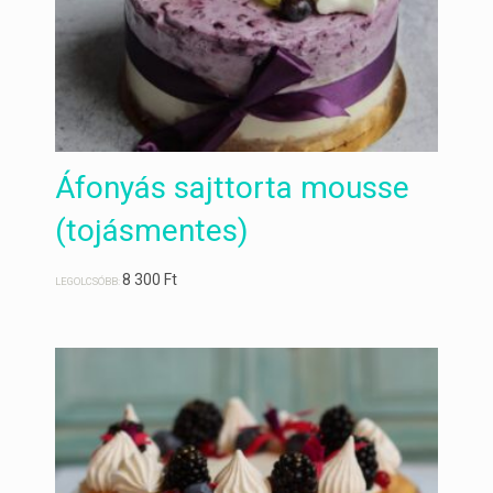
Áfonyás sajttorta mousse
(tojásmentes)
8 300
Ft
LEGOLCSÓBB: