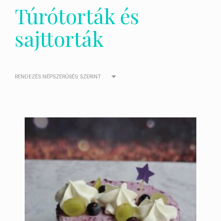
Túrótorták és
sajttorták