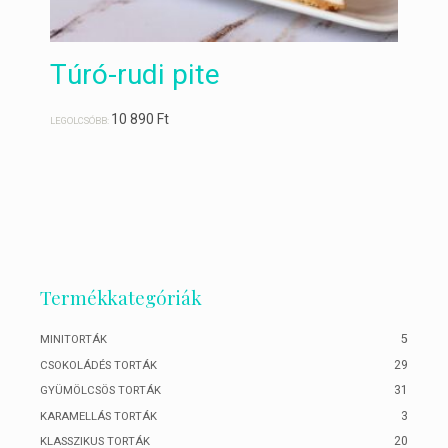
Túró-rudi pite
10 890
Ft
LEGOLCSÓBB:
Termékkategóriák
5
MINITORTÁK
29
CSOKOLÁDÉS TORTÁK
31
GYÜMÖLCSÖS TORTÁK
3
KARAMELLÁS TORTÁK
20
KLASSZIKUS TORTÁK