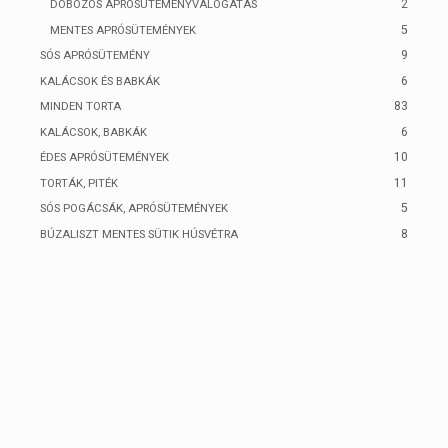
2
DOBOZOS APRÓSÜTEMÉNYVÁLOGATÁS
5
MENTES APRÓSÜTEMÉNYEK
9
SÓS APRÓSÜTEMÉNY
6
KALÁCSOK ÉS BABKÁK
83
MINDEN TORTA
6
KALÁCSOK, BABKÁK
10
ÉDES APRÓSÜTEMÉNYEK
11
TORTÁK, PITÉK
5
SÓS POGÁCSÁK, APRÓSÜTEMÉNYEK
8
BÚZALISZT MENTES SÜTIK HÚSVÉTRA