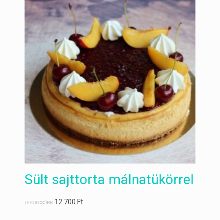
Sült sajttorta málnatükörrel
12 700
Ft
LEGOLCSÓBB: