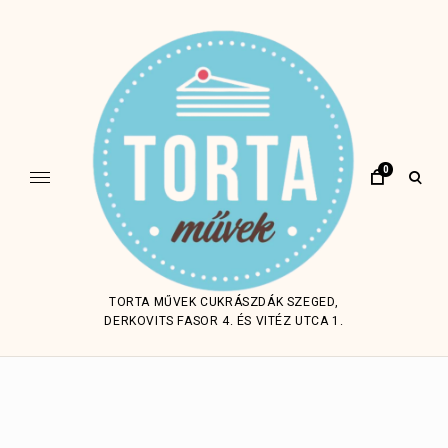
Skip
to
content
0
open
sear
form
TORTA MŰVEK CUKRÁSZDÁK SZEGED,
DERKOVITS FASOR 4. ÉS VITÉZ UTCA 1.