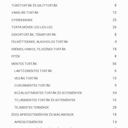
8
TÚRÓTORTÁK ÉS SAJTTORTÁK
10
VANÍLIÁS TORTÁK
25
GYEREKEKNEK
26
TORTA MŰVEK LEG-LEG-LEG
8
DEKORTORTÁK, TÉMATORTÁK
4
FELNŐTTEKNEK, ALKOHOLOS TORTÁK
18
KRÉMES, HABOS, TEJSZÍNES TORTÁK
8
PITÉK
56
MENTES TORTÁK
6
LAKTÓZMENTES TORTÁK
10
VEGÁN TORTÁK
9
CUKORMENTES TORTÁK
34
BÚZALISZTMENTES TORTÁK ÉS SÜTEMÉNYEK
16
TOJÁSMENTES TORTÁK ÉS SÜTEMÉNYEK
28
TEJMENTES TERMÉKEK
18
ÉDES APRÓSÜTEMÉNYEK ÉS MACARONOK
14
APRÓSÜTEMÉNYEK