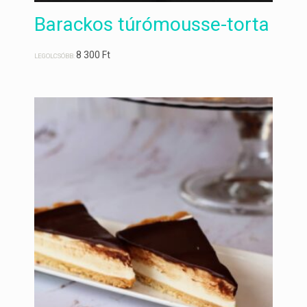
Barackos túrómousse-torta
8 300
Ft
LEGOLCSÓBB: