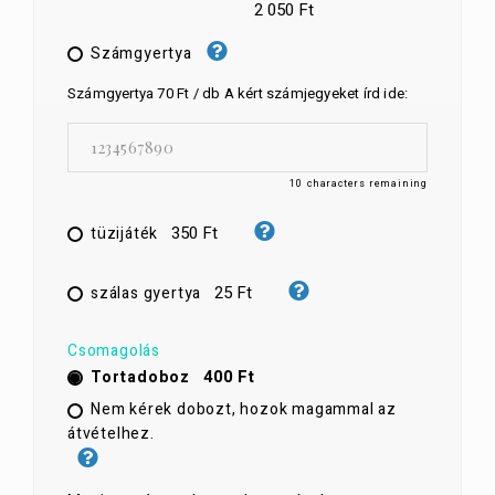
2 050 Ft
Számgyertya
Számgyertya 70 Ft / db A kért számjegyeket írd ide:
10
characters remaining
350 Ft
tüzijáték
25 Ft
szálas gyertya
Csomagolás
400 Ft
Tortadoboz
Nem kérek dobozt, hozok magammal az
átvételhez.