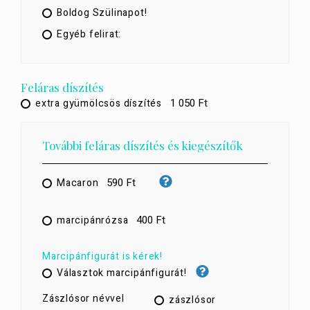
Boldog Szülinapot!
Egyéb felirat:
Feláras díszítés
1 050 Ft
extra gyümölcsös díszítés
További feláras díszítés és kiegészítők
590 Ft
Macaron
400 Ft
marcipánrózsa
Marcipánfigurát is kérek!
Választok marcipánfigurát!
Zászlósor névvel
zászlósor