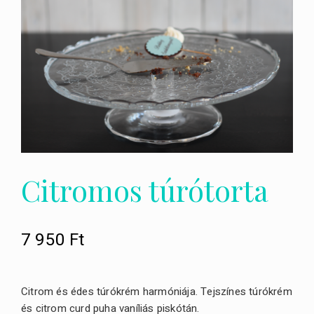
Citromos túrótorta
7 950
Ft
Citrom és édes túrókrém harmóniája. Tejszínes túrókrém
és citrom curd puha vaníliás piskótán.