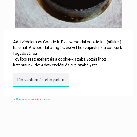
Málnás csokoládémousse
Adatvédelem és Cookie-k: Ez a weboldal cookie-kat (sütiket)
torta
használ. A weboldal böngészésével hozzájárulunk a cookie-k
fogadásához.
További részletekért és a cookie-k szabályozásához
9 050
Ft
kattintsunk ide:
Adatkezelési és süti szabályzat
LEGOLCSÓBB:
kövess minket