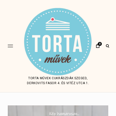
Skip
to
content
0
open
sear
form
TORTA MŰVEK CUKRÁSZDÁK SZEGED,
DERKOVITS FASOR 4. ÉS VITÉZ UTCA 1.