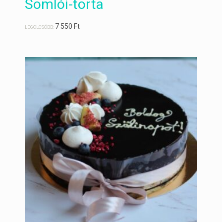
Somlói-torta
7 550
Ft
LEGOLCSÓBB: