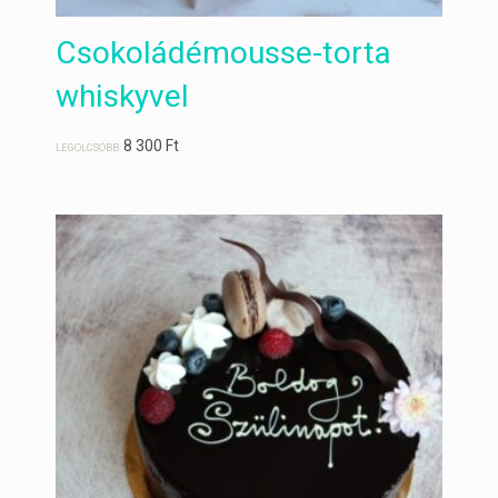
Csokoládémousse-torta
whiskyvel
8 300
Ft
LEGOLCSÓBB: