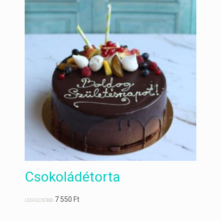
Csokoládétorta
7 550
Ft
LEGOLCSÓBB: