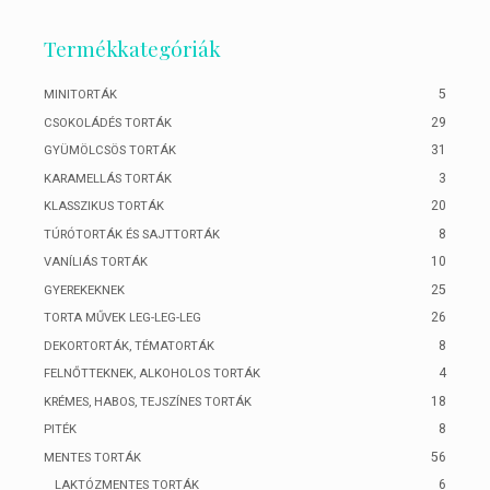
Termékkategóriák
5
MINITORTÁK
29
CSOKOLÁDÉS TORTÁK
31
GYÜMÖLCSÖS TORTÁK
3
KARAMELLÁS TORTÁK
20
KLASSZIKUS TORTÁK
8
TÚRÓTORTÁK ÉS SAJTTORTÁK
10
VANÍLIÁS TORTÁK
25
GYEREKEKNEK
26
TORTA MŰVEK LEG-LEG-LEG
8
DEKORTORTÁK, TÉMATORTÁK
4
FELNŐTTEKNEK, ALKOHOLOS TORTÁK
18
KRÉMES, HABOS, TEJSZÍNES TORTÁK
8
PITÉK
56
MENTES TORTÁK
6
LAKTÓZMENTES TORTÁK