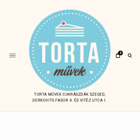
Skip
to
content
0
open
sear
form
TORTA MŰVEK CUKRÁSZDÁK SZEGED,
DERKOVITS FASOR 4. ÉS VITÉZ UTCA 1.