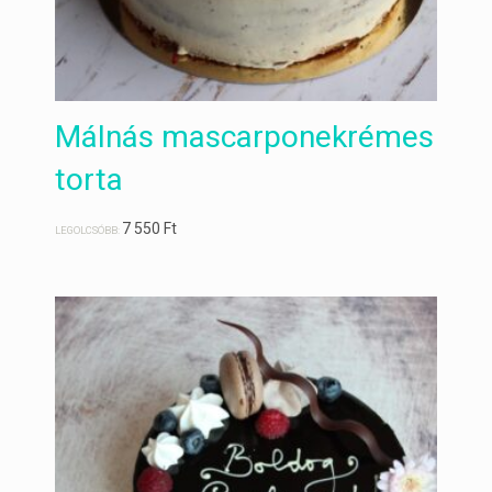
Málnás mascarponekrémes
torta
7 550
Ft
LEGOLCSÓBB: