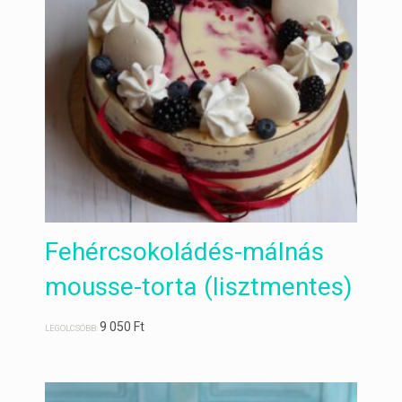
Fehércsokoládés-málnás
mousse-torta (lisztmentes)
9 050
Ft
LEGOLCSÓBB: