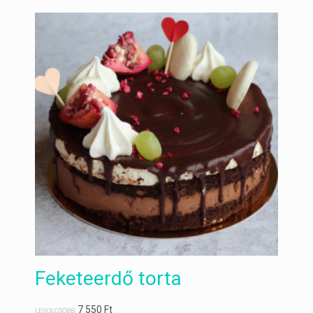
Feketeerdő torta
7 550
Ft
LEGOLCSÓBB: