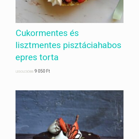
Cukormentes és
lisztmentes pisztáciahabos
epres torta
9 050
Ft
LEGOLCSÓBB: