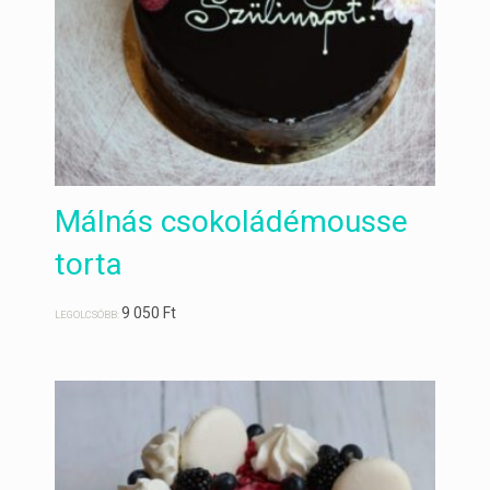
Málnás csokoládémousse
torta
9 050
Ft
LEGOLCSÓBB: