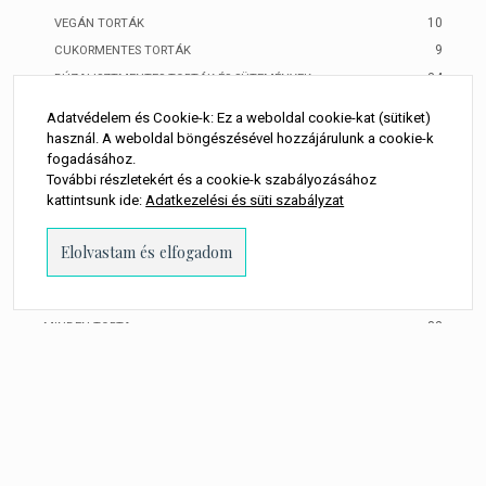
10
VEGÁN TORTÁK
9
CUKORMENTES TORTÁK
34
BÚZALISZTMENTES TORTÁK ÉS SÜTEMÉNYEK
16
TOJÁSMENTES TORTÁK ÉS SÜTEMÉNYEK
Adatvédelem és Cookie-k: Ez a weboldal cookie-kat (sütiket)
28
TEJMENTES TERMÉKEK
használ. A weboldal böngészésével hozzájárulunk a cookie-k
fogadásához.
18
ÉDES APRÓSÜTEMÉNYEK ÉS MACARONOK
További részletekért és a cookie-k szabályozásához
14
APRÓSÜTEMÉNYEK
kattintsunk ide:
Adatkezelési és süti szabályzat
2
DOBOZOS APRÓSÜTEMÉNYVÁLOGATÁS
5
MENTES APRÓSÜTEMÉNYEK
9
SÓS APRÓSÜTEMÉNY
6
KALÁCSOK ÉS BABKÁK
83
MINDEN TORTA
6
KALÁCSOK, BABKÁK
10
ÉDES APRÓSÜTEMÉNYEK
11
TORTÁK, PITÉK
5
SÓS POGÁCSÁK, APRÓSÜTEMÉNYEK
8
BÚZALISZT MENTES SÜTIK HÚSVÉTRA