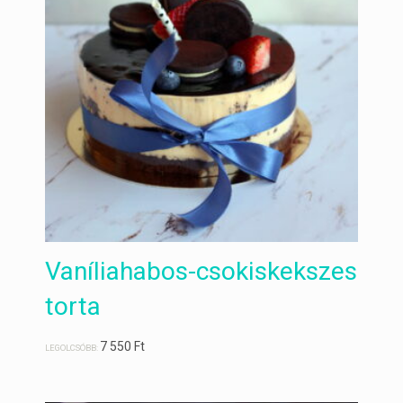
Vaníliahabos-csokiskekszes
torta
7 550
Ft
LEGOLCSÓBB: