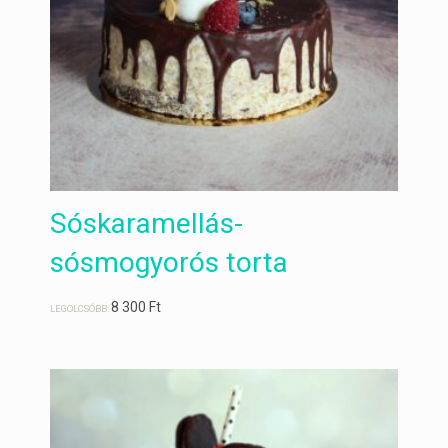
Sóskaramellás-
sósmogyorós torta
8 300
Ft
LEGOLCSÓBB: