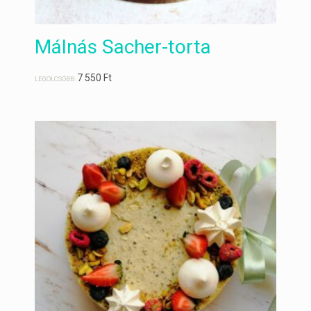
Málnás Sacher-torta
7 550
Ft
LEGOLCSÓBB: