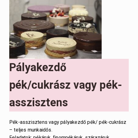
Pályakezdő
pék/cukrász vagy pék-
asszisztens
Pék-asszisztens vagy pályakezdő pék/ pék-cukrász
– teljes munkaidős.
Feladatok: pékáruk, finompékáruk, szárazáruk