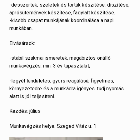
-desszertek, szeletek és torták készítése, díszítése,
aprósütemények készítése, fagylalt készítése.
-kisebb csapat munkájának koordinálása a napi
munkában.
Elvásársok:
-stabil szakmai ismeretek, magabiztos önálló
munkavégzés, min. 3 év tapasztalat;
-legyél lendületes, gyors reagálású, figyelmes,
környezetedre és a munkádra igényes, tudj nyomás
alatt is jól teljesíteni.
Kezdés: július
Munkavégzés helye: Szeged Vitéz u. 1