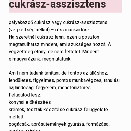
cukrász-asszisztens
pályakezdő cukrász vagy cukrász-asszisztens
(végzettség nélkül) – részmunkaidős-
Ha szeretnél cukrász lenni, ezen a poszton
megtanulhatsz mindent, ami szükséges hozzá. A
végzettség előny, de nem feltétel. Mindent
elmagyarázunk, megmutatunk.
Amit nem tudunk tanítani, de fontos az álláshoz:
lendületes, figyelmes, pontos munkavégzés, tanulási
hajlandóság, fegyelem, monotóniatűrés.
Feladatod lesz:
konyhai előkészítés
krémek, tészták készítése cukrász felügyelete
mellett
pogácsák, aprósütemények gyúrása, formázása,