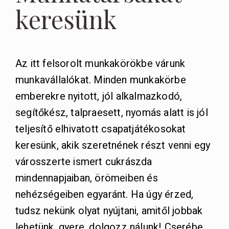
keresünk
Az itt felsorolt munkakörökbe várunk
munkavállalókat. Minden munkakörbe
emberekre nyitott, jól alkalmazkodó,
segítőkész, talpraesett, nyomás alatt is jól
teljesítő elhivatott csapatjátékosokat
keresünk, akik szeretnének részt venni egy
városszerte ismert cukrászda
mindennapjaiban, örömeiben és
nehézségeiben egyaránt. Ha úgy érzed,
tudsz nekünk olyat nyújtani, amitől jobbak
lehetünk, gyere, dolgozz nálunk! Cserébe