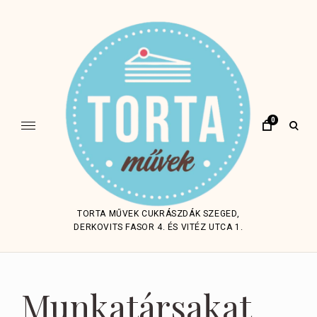
Skip
to
content
0
open
sear
form
TORTA MŰVEK CUKRÁSZDÁK SZEGED,
DERKOVITS FASOR 4. ÉS VITÉZ UTCA 1.
Munkatársakat