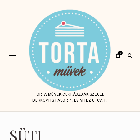
Skip
to
content
0
open
sear
form
TORTA MŰVEK CUKRÁSZDÁK SZEGED,
DERKOVITS FASOR 4. ÉS VITÉZ UTCA 1.
SÜTI