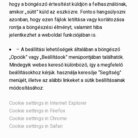
hogy a böngésző értesítést küldjön a felhasználónak,
amikor „sütit” küld az eszközre. Fontos hangsúlyozni
azonban, hogy ezen fájlok letiltása vagy korlátozása
rontja a böngészési élményt, valamint hiba
jelentkezhet a weboldal funkciójában is.
– A beállítási lehetőségek általában a böngésző
„Opciók” vagy „Beállítások” menüpontjában találhatók.
Mindegyik webes kereső különböző, így a megfelelő
beállításokhoz kérjük. használja keresője “Segítség”
menüjét, illetve az alábbi linkeket a sütik beállításainak
módosításához:
Cookie settings in Internet Explorer
Cookie settings in Firefox
Cookie settings in Chrome
Cookie settings in Safari