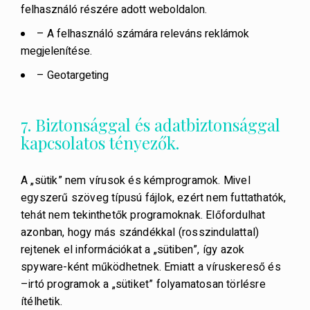
felhasználó részére adott weboldalon.
– A felhasználó számára releváns reklámok
megjelenítése.
– Geotargeting
7. Biztonsággal és adatbiztonsággal
kapcsolatos tényezők.
A „sütik” nem vírusok és kémprogramok. Mivel
egyszerű szöveg típusú fájlok, ezért nem futtathatók,
tehát nem tekinthetők programoknak. Előfordulhat
azonban, hogy más szándékkal (rosszindulattal)
rejtenek el információkat a „sütiben”, így azok
spyware-ként működhetnek. Emiatt a víruskereső és
–irtó programok a „sütiket” folyamatosan törlésre
ítélhetik.