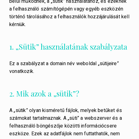
belül működnek, a „sütik” használatához, és ezeknek
a felhasználó számítógépén vagy egyéb eszközén
történő tárolásához a felhasználók hozzájárulását kell
kérniük.
1. „Sütik” használatának szabályzata
Ez a szabályzat a domain név weboldal „sütijeire”
vonatkozik.
2. Mik azok a „sütik”?
A „sütik” olyan kisméretű fájlok, melyek betűket és
számokat tartalmaznak. A „süti” a webszerver és a
felhasználó böngészője közötti információcsere
eszköze. Ezek az adatfájlok nem futtathatók, nem