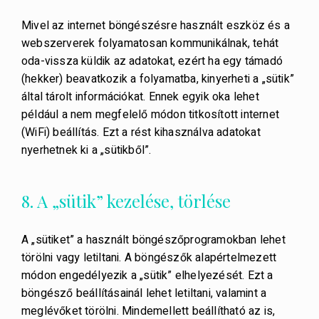
Mivel az internet böngészésre használt eszköz és a
webszerverek folyamatosan kommunikálnak, tehát
oda-vissza küldik az adatokat, ezért ha egy támadó
(hekker) beavatkozik a folyamatba, kinyerheti a „sütik”
által tárolt információkat. Ennek egyik oka lehet
például a nem megfelelő módon titkosított internet
(WiFi) beállítás. Ezt a rést kihasználva adatokat
nyerhetnek ki a „sütikből”.
8. A „sütik” kezelése, törlése
A „sütiket” a használt böngészőprogramokban lehet
törölni vagy letiltani. A böngészők alapértelmezett
módon engedélyezik a „sütik” elhelyezését. Ezt a
böngésző beállításainál lehet letiltani, valamint a
meglévőket törölni. Mindemellett beállítható az is,