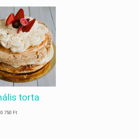
ális torta
10 750
Ft