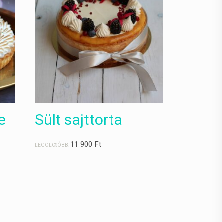
e
Sült sajttorta
11 900
Ft
LEGOLCSÓBB: