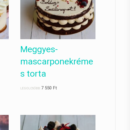
Meggyes-
mascarponekréme
s torta
7 550
Ft
LEGOLCSÓBB: