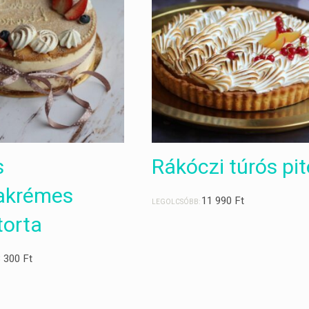
s
Rákóczi túrós pit
iakrémes
11 990
Ft
LEGOLCSÓBB:
torta
8 300
Ft