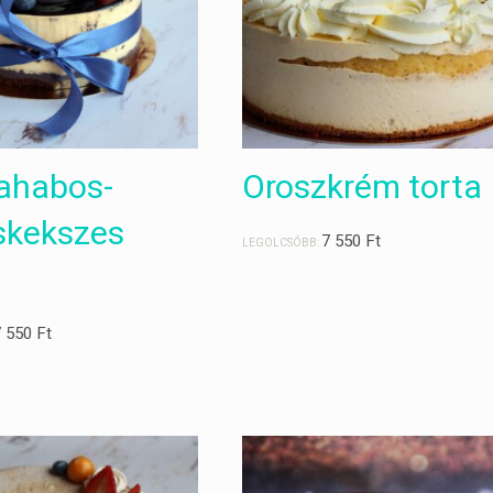
iahabos-
Oroszkrém torta
skekszes
7 550
Ft
LEGOLCSÓBB:
7 550
Ft