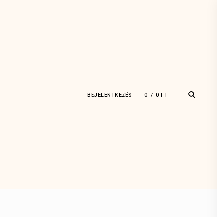
open
BEJELENTKEZÉS
0
0
FT
search
form