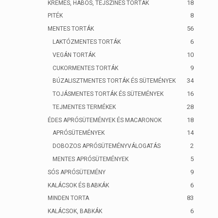
18
KRÉMES, HABOS, TEJSZÍNES TORTÁK
8
PITÉK
56
MENTES TORTÁK
6
LAKTÓZMENTES TORTÁK
10
VEGÁN TORTÁK
9
CUKORMENTES TORTÁK
34
BÚZALISZTMENTES TORTÁK ÉS SÜTEMÉNYEK
16
TOJÁSMENTES TORTÁK ÉS SÜTEMÉNYEK
28
TEJMENTES TERMÉKEK
18
ÉDES APRÓSÜTEMÉNYEK ÉS MACARONOK
14
APRÓSÜTEMÉNYEK
2
DOBOZOS APRÓSÜTEMÉNYVÁLOGATÁS
5
MENTES APRÓSÜTEMÉNYEK
9
SÓS APRÓSÜTEMÉNY
6
KALÁCSOK ÉS BABKÁK
83
MINDEN TORTA
6
KALÁCSOK, BABKÁK