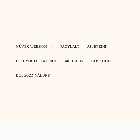
Skip
to
content
MŰVEK WEBSHOP
FAGYLALT
ÜZLETEINK
ESKÜVŐI TORTÁK 2026
AKTUÁLIS
KAPCSOLAT
DOLGOZZ NÁLUNK!