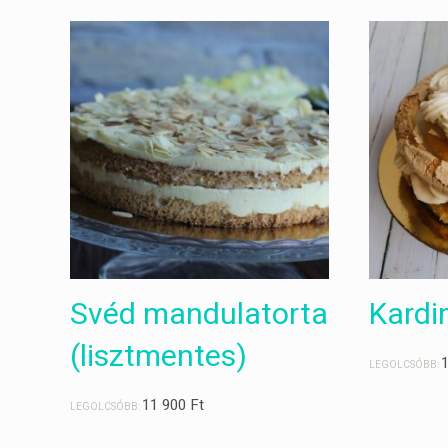
Svéd mandulatorta
Kardin
(lisztmentes)
LEGOLCSÓBB:
11 900
Ft
LEGOLCSÓBB: