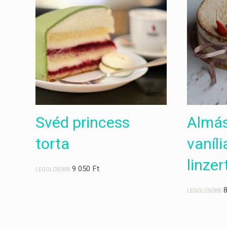
Svéd princess
Almá
torta
vaníl
linzer
9 050
Ft
LEGOLCSÓBB:
LEGOLCSÓBB: