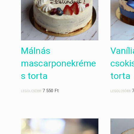
Málnás
Vaníl
mascarponekréme
csoki
s torta
torta
7 550
Ft
LEGOLCSÓBB:
LEGOLCSÓBB: