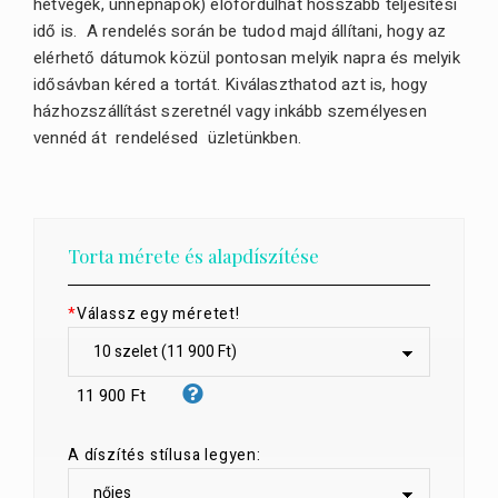
hétvégék, ünnepnapok) előfordulhat hosszabb teljesítési
idő is. A rendelés során be tudod majd állítani, hogy az
elérhető dátumok közül pontosan melyik napra és melyik
idősávban kéred a tortát. Kiválaszthatod azt is, hogy
házhozszállítást szeretnél vagy inkább személyesen
vennéd át rendelésed üzletünkben.
Torta mérete és alapdíszítése
*
Válassz egy méretet!
11 900 Ft
A díszítés stílusa legyen: