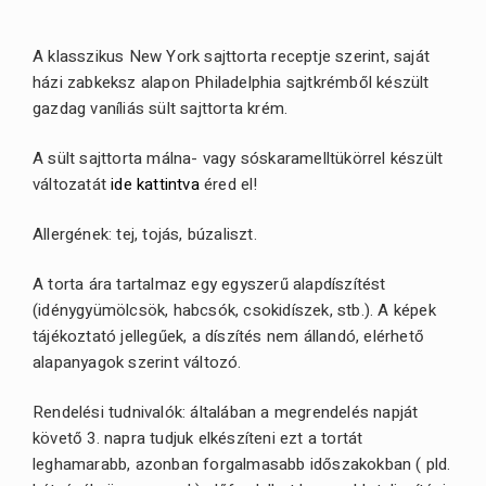
A klasszikus New York sajttorta receptje szerint, saját
házi zabkeksz alapon Philadelphia sajtkrémből készült
gazdag vaníliás sült sajttorta krém.
A sült sajttorta málna- vagy sóskaramelltükörrel készült
változatát
ide kattintva
éred el!
Allergének: tej, tojás, búzaliszt.
A torta ára tartalmaz egy egyszerű alapdíszítést
(idénygyümölcsök, habcsók, csokidíszek, stb.). A képek
tájékoztató jellegűek, a díszítés nem állandó, elérhető
alapanyagok szerint változó.
Rendelési tudnivalók: általában a megrendelés napját
követő 3. napra tudjuk elkészíteni ezt a tortát
leghamarabb, azonban forgalmasabb időszakokban ( pld.