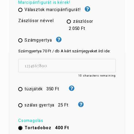
Marcipánfigurát is kérek!
Választok marcipánfigurát!
Zászlósor névvel
zászlósor
2 050 Ft
Számgyertya
Számgyertya 70 Ft / db A kért számjegyeket írd ide:
10
characters remaining
350 Ft
tüzijáték
25 Ft
szálas gyertya
Csomagolás
400 Ft
Tortadoboz