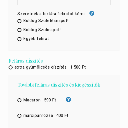
Szeretnék a tortára feliratot kérni:
Boldog Születésnapot!
Boldog Szülinapot!
Egyéb felirat:
Feláras díszítés
1 500 Ft
extra gyümölcsös díszítés
További feláras díszítés és kiegészítők
590 Ft
Macaron
400 Ft
marcipánrózsa