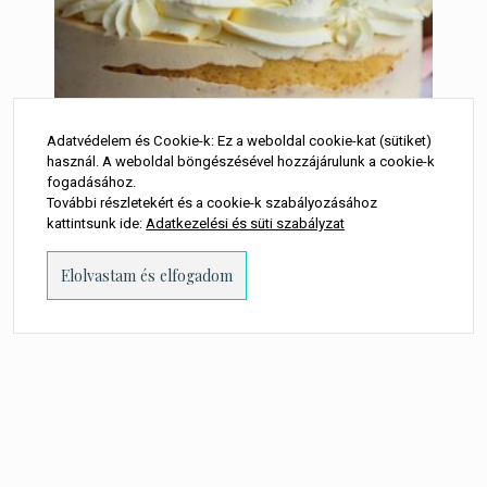
Adatvédelem és Cookie-k: Ez a weboldal cookie-kat (sütiket)
használ. A weboldal böngészésével hozzájárulunk a cookie-k
fogadásához.
További részletekért és a cookie-k szabályozásához
Oroszkrém torta
kattintsunk ide:
Adatkezelési és süti szabályzat
7 550
Ft
LEGOLCSÓBB:
kövess minket