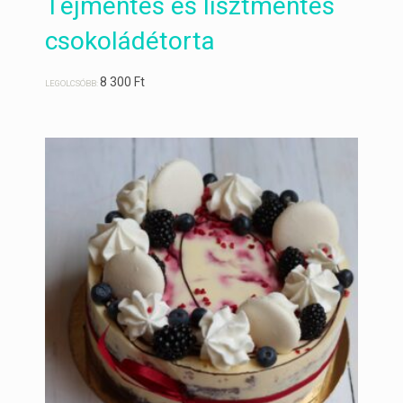
Tejmentes és lisztmentes
csokoládétorta
8 300
Ft
LEGOLCSÓBB: