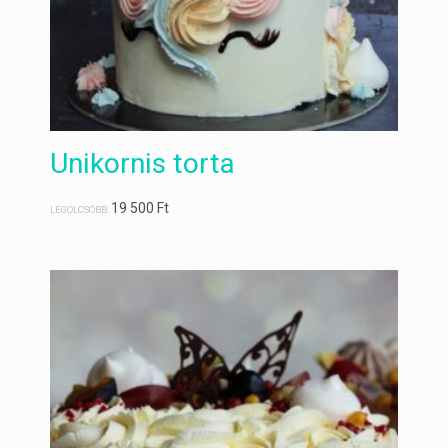
Unikornis torta
19 500
Ft
LEGOLCSÓBB: