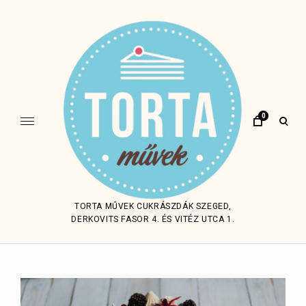
Skip
to
content
0
open
sear
form
TORTA MŰVEK CUKRÁSZDÁK SZEGED,
DERKOVITS FASOR 4. ÉS VITÉZ UTCA 1.