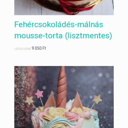
Fehércsokoládés-málnás
mousse-torta (lisztmentes)
9 050
Ft
LEGOLCSÓBB: