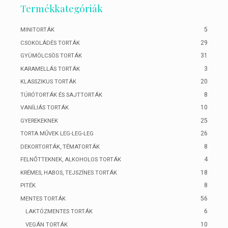
Termékkategóriák
5
MINITORTÁK
29
CSOKOLÁDÉS TORTÁK
31
GYÜMÖLCSÖS TORTÁK
3
KARAMELLÁS TORTÁK
20
KLASSZIKUS TORTÁK
8
TÚRÓTORTÁK ÉS SAJTTORTÁK
10
VANÍLIÁS TORTÁK
25
GYEREKEKNEK
26
TORTA MŰVEK LEG-LEG-LEG
8
DEKORTORTÁK, TÉMATORTÁK
4
FELNŐTTEKNEK, ALKOHOLOS TORTÁK
18
KRÉMES, HABOS, TEJSZÍNES TORTÁK
8
PITÉK
56
MENTES TORTÁK
6
LAKTÓZMENTES TORTÁK
10
VEGÁN TORTÁK