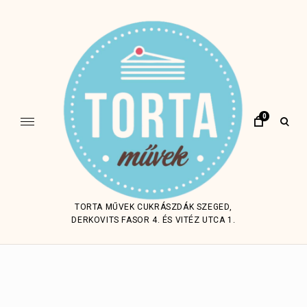
Skip
to
content
0
open
sear
form
TORTA MŰVEK CUKRÁSZDÁK SZEGED,
DERKOVITS FASOR 4. ÉS VITÉZ UTCA 1.