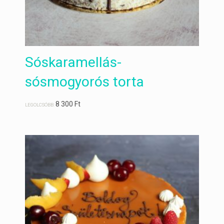
Sóskaramellás-
sósmogyorós torta
8 300
Ft
LEGOLCSÓBB: