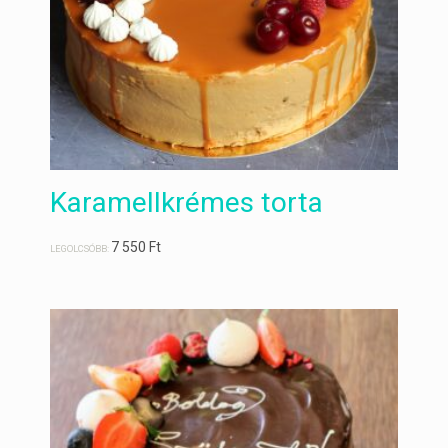
Karamellkrémes torta
7 550
Ft
LEGOLCSÓBB: