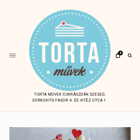
Skip
to
content
0
open
sear
form
TORTA MŰVEK CUKRÁSZDÁK SZEGED,
DERKOVITS FASOR 4. ÉS VITÉZ UTCA 1.