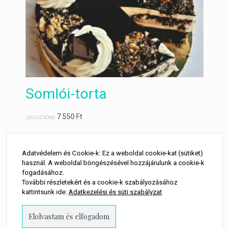
Somlói-torta
7 550
Ft
LEGOLCSÓBB:
Adatvédelem és Cookie-k: Ez a weboldal cookie-kat (sütiket)
használ. A weboldal böngészésével hozzájárulunk a cookie-k
Oroszkrém torta
fogadásához.
További részletekért és a cookie-k szabályozásához
kattintsunk ide:
Adatkezelési és süti szabályzat
7 550
Ft
LEGOLCSÓBB: