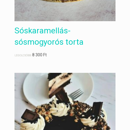
Sóskaramellás-
sósmogyorós torta
8 300
Ft
LEGOLCSÓBB: