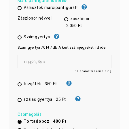
Marcipánfigurát is kérek!
Választok marcipánfigurát!
Zászlósor névvel
zászlósor
2 050 Ft
Számgyertya
Számgyertya 70 Ft / db A kért számjegyeket írd ide:
10
characters remaining
350 Ft
tüzijáték
25 Ft
szálas gyertya
Csomagolás
400 Ft
Tortadoboz