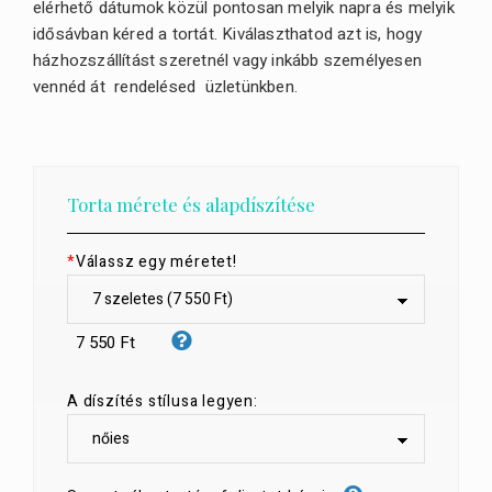
elérhető dátumok közül pontosan melyik napra és melyik
idősávban kéred a tortát. Kiválaszthatod azt is, hogy
házhozszállítást szeretnél vagy inkább személyesen
vennéd át rendelésed üzletünkben.
Torta mérete és alapdíszítése
*
Válassz egy méretet!
7 550 Ft
A díszítés stílusa legyen: