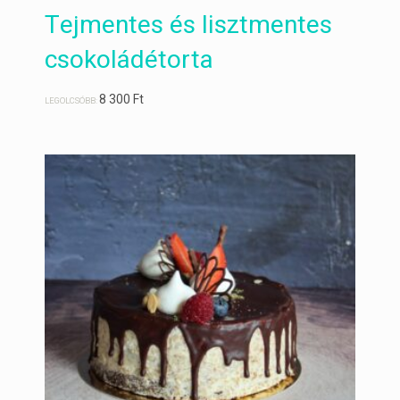
Tejmentes és lisztmentes
csokoládétorta
8 300
Ft
LEGOLCSÓBB: