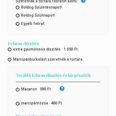
Szeretnék a tortára feliratot kérni:
Boldog Születésnapot!
Boldog Szülinapot!
Egyéb felirat:
Feláras díszítés
1 050 Ft
extra gyümölcsös díszítés
Marcipánburkolást szeretnék a tortára.
További feláras díszítés és kiegészítők
590 Ft
Macaron
400 Ft
marcipánrózsa