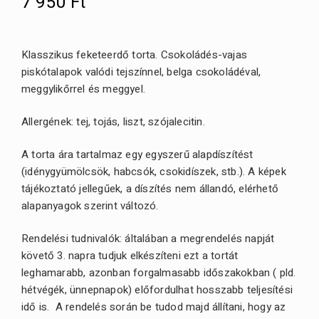
7 950
Ft
Klasszikus feketeerdő torta. Csokoládés-vajas
piskótalapok valódi tejszínnel, belga csokoládéval,
meggylikőrrel és meggyel.
Allergének: tej, tojás, liszt, szójalecitin.
A torta ára tartalmaz egy egyszerű alapdíszítést
(idénygyümölcsök, habcsók, csokidíszek, stb.). A képek
tájékoztató jellegűek, a díszítés nem állandó, elérhető
alapanyagok szerint változó.
Rendelési tudnivalók: általában a megrendelés napját
követő 3. napra tudjuk elkészíteni ezt a tortát
leghamarabb, azonban forgalmasabb időszakokban ( pld.
hétvégék, ünnepnapok) előfordulhat hosszabb teljesítési
idő is. A rendelés során be tudod majd állítani, hogy az