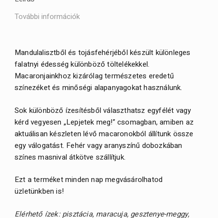
További információk
Mandulalisztből és tojásfehérjéből készült különleges
falatnyi édesség különböző töltelékekkel.
Macaronjainkhoz kizárólag természetes eredetű
színezéket és minőségi alapanyagokat használunk.
Sok különböző ízesítésből választhatsz egyfélét vagy
kérd vegyesen „Lepjetek meg!” csomagban, amiben az
aktuálisan készleten lévő macaronokból állítunk össze
egy válogatást. Fehér vagy aranyszínű dobozkában
színes masnival átkötve szállítjuk.
Ezt a terméket minden nap megvásárolhatod
üzletünkben is!
Elérhető ízek: pisztácia,
maracuja,
gesztenye-meggy,