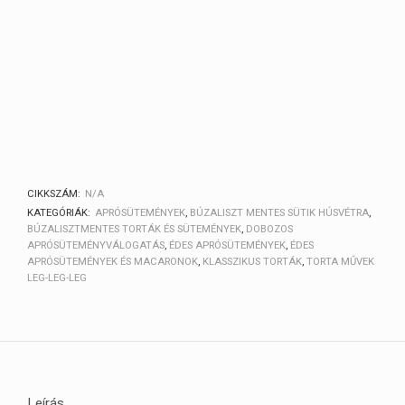
CIKKSZÁM:
N/A
KATEGÓRIÁK:
APRÓSÜTEMÉNYEK
,
BÚZALISZT MENTES SÜTIK HÚSVÉTRA
,
BÚZALISZTMENTES TORTÁK ÉS SÜTEMÉNYEK
,
DOBOZOS
APRÓSÜTEMÉNYVÁLOGATÁS
,
ÉDES APRÓSÜTEMÉNYEK
,
ÉDES
APRÓSÜTEMÉNYEK ÉS MACARONOK
,
KLASSZIKUS TORTÁK
,
TORTA MŰVEK
LEG-LEG-LEG
Leírás