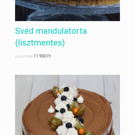
Svéd mandulatorta
(lisztmentes)
11 900
Ft
LEGOLCSÓBB: