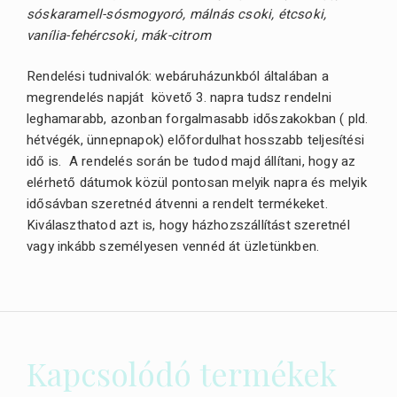
sóskaramell-sósmogyoró,
málnás csoki,
étcsoki,
vanília-fehércsoki,
mák-citrom
Rendelési tudnivalók: webáruházunkból általában a
megrendelés napját követő 3. napra tudsz rendelni
leghamarabb, azonban forgalmasabb időszakokban ( pld.
hétvégék, ünnepnapok) előfordulhat hosszabb teljesítési
idő is. A rendelés során be tudod majd állítani, hogy az
elérhető dátumok közül pontosan melyik napra és melyik
idősávban szeretnéd átvenni a rendelt termékeket.
Kiválaszthatod azt is, hogy házhozszállítást szeretnél
vagy inkább személyesen vennéd át üzletünkben.
Kapcsolódó termékek