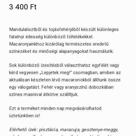
3 400
Ft
Mandulalisztből és tojásfehérjéből készült különleges
falatnyi édesség különböző töltelékekkel.
Macaronjainkhoz kizárólag természetes eredetű
színezéket és minőségi alapanyagokat használunk.
Sok különböző ízesítésből választhatsz egyfélét vagy
kérd vegyesen „Lepjetek meg!” csomagban, amiben az
aktuálisan készleten lévő macaronokból állítunk össze
egy válogatást. Fehér vagy aranyszínű dobozkában
színes masnival átkötve szállítjuk.
Ezt a terméket minden nap megvásárolhatod
üzletünkben is!
Elérhető ízek: pisztácia,
maracuja,
gesztenye-meggy,