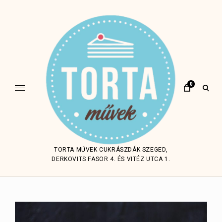
Skip
to
content
0
open
sear
form
TORTA MŰVEK CUKRÁSZDÁK SZEGED,
DERKOVITS FASOR 4. ÉS VITÉZ UTCA 1.