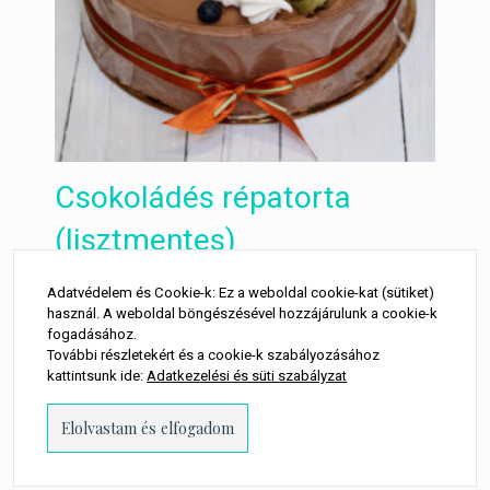
Csokoládés répatorta
(lisztmentes)
7 550
Ft
Adatvédelem és Cookie-k: Ez a weboldal cookie-kat (sütiket)
LEGOLCSÓBB:
használ. A weboldal böngészésével hozzájárulunk a cookie-k
fogadásához.
További részletekért és a cookie-k szabályozásához
kattintsunk ide:
Adatkezelési és süti szabályzat
kövess minket