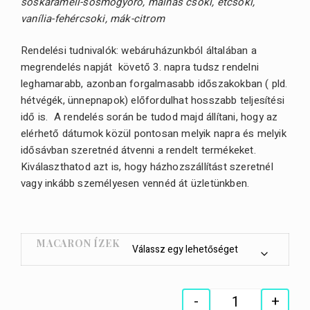
sóskaramell-sósmogyoró,
málnás csoki,
étcsoki,
vanília-fehércsoki,
mák-citrom
Rendelési tudnivalók: webáruházunkból általában a
megrendelés napját követő 3. napra tudsz rendelni
leghamarabb, azonban forgalmasabb időszakokban ( pld.
hétvégék, ünnepnapok) előfordulhat hosszabb teljesítési
idő is. A rendelés során be tudod majd állítani, hogy az
elérhető dátumok közül pontosan melyik napra és melyik
idősávban szeretnéd átvenni a rendelt termékeket.
Kiválaszthatod azt is, hogy házhozszállítást szeretnél
vagy inkább személyesen vennéd át üzletünkben.
MACARON ÍZEK
-
+
Quantity