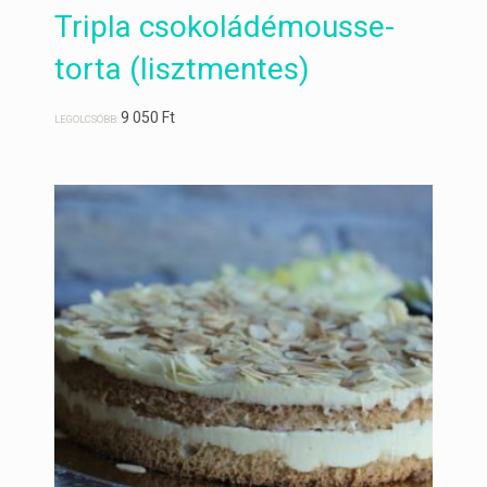
Tripla csokoládémousse-
torta (lisztmentes)
9 050
Ft
LEGOLCSÓBB: