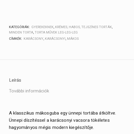
KATEGÓRIÁK:
GYEREKEKNEK
,
KRÉMES, HABOS, TEJSZÍNES TORTÁK
,
MINDEN TORTA
,
TORTA MŰVEK LEG-LEG-LEG
CÍMKÉK:
KARÁCSONY
,
KARÁCSONYI
,
MÁKOS
Leírás
További információk
A klasszikus mákosguba egy ünnepi tortába átköltve.
Ünnepi díszítéssel a karácsonyi vacsora tökéletes
hagyományos mégis modern kiegészítője.