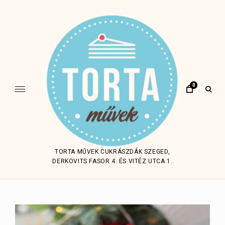
Skip
to
content
0
open
sear
form
TORTA MŰVEK CUKRÁSZDÁK SZEGED,
DERKOVITS FASOR 4. ÉS VITÉZ UTCA 1.