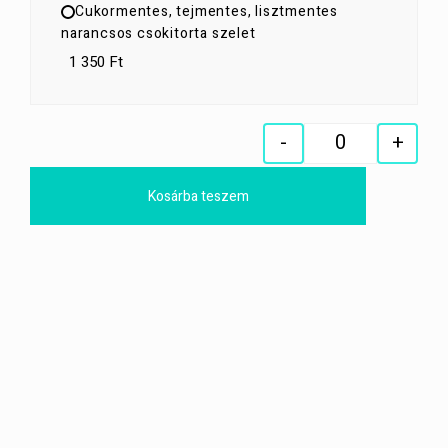
Cukormentes, tejmentes, lisztmentes
narancsos csokitorta szelet
1 350 Ft
-
+
Quantity
Kosárba teszem