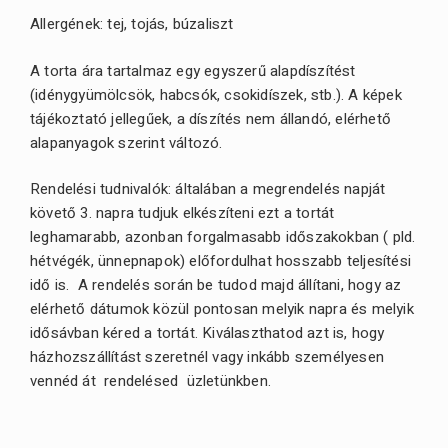
Allergének: tej, tojás, búzaliszt
A torta ára tartalmaz egy egyszerű alapdíszítést
(idénygyümölcsök, habcsók, csokidíszek, stb.). A képek
tájékoztató jellegűek, a díszítés nem állandó, elérhető
alapanyagok szerint változó.
Rendelési tudnivalók: általában a megrendelés napját
követő 3. napra tudjuk elkészíteni ezt a tortát
leghamarabb, azonban forgalmasabb időszakokban ( pld.
hétvégék, ünnepnapok) előfordulhat hosszabb teljesítési
idő is. A rendelés során be tudod majd állítani, hogy az
elérhető dátumok közül pontosan melyik napra és melyik
idősávban kéred a tortát. Kiválaszthatod azt is, hogy
házhozszállítást szeretnél vagy inkább személyesen
vennéd át rendelésed üzletünkben.