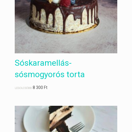
Sóskaramellás-
sósmogyorós torta
8 300
Ft
LEGOLCSÓBB: