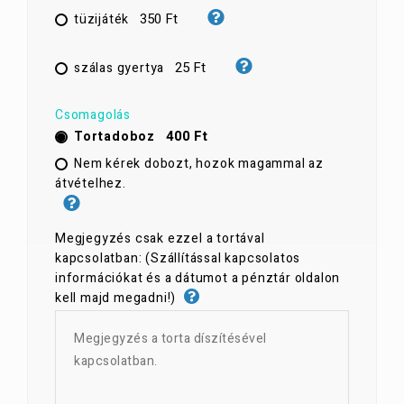
350 Ft
tüzijáték
25 Ft
szálas gyertya
Csomagolás
400 Ft
Tortadoboz
Nem kérek dobozt, hozok magammal az
átvételhez.
Megjegyzés csak ezzel a tortával
kapcsolatban: (Szállítással kapcsolatos
információkat és a dátumot a pénztár oldalon
kell majd megadni!)