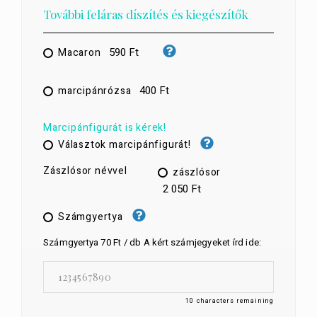
További feláras díszítés és kiegészítők
590 Ft
Macaron
400 Ft
marcipánrózsa
Marcipánfigurát is kérek!
Választok marcipánfigurát!
Zászlósor névvel
zászlósor
2 050 Ft
Számgyertya
Számgyertya 70 Ft / db A kért számjegyeket írd ide:
10
characters remaining