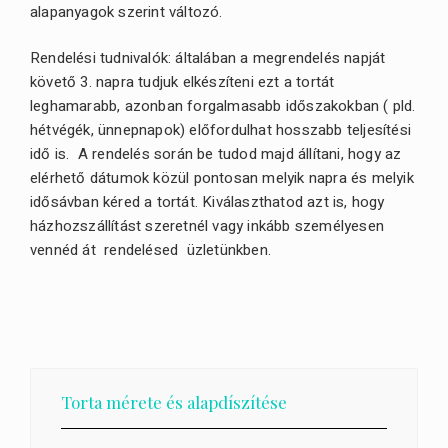
alapanyagok szerint változó.
Rendelési tudnivalók: általában a megrendelés napját
követő 3. napra tudjuk elkészíteni ezt a tortát
leghamarabb, azonban forgalmasabb időszakokban ( pld.
hétvégék, ünnepnapok) előfordulhat hosszabb teljesítési
idő is. A rendelés során be tudod majd állítani, hogy az
elérhető dátumok közül pontosan melyik napra és melyik
idősávban kéred a tortát. Kiválaszthatod azt is, hogy
házhozszállítást szeretnél vagy inkább személyesen
vennéd át rendelésed üzletünkben.
Torta mérete és alapdíszítése