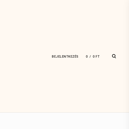
open
BEJELENTKEZÉS
0
0
FT
search
form