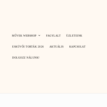
Skip
to
content
MŰVEK WEBSHOP
FAGYLALT
ÜZLETEINK
ESKÜVŐI TORTÁK 2026
AKTUÁLIS
KAPCSOLAT
DOLGOZZ NÁLUNK!