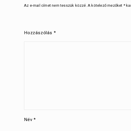
Az e-mail címet nem tesszük közzé.
A kötelező mezőket
*
kar
Hozzászólás
*
Név
*