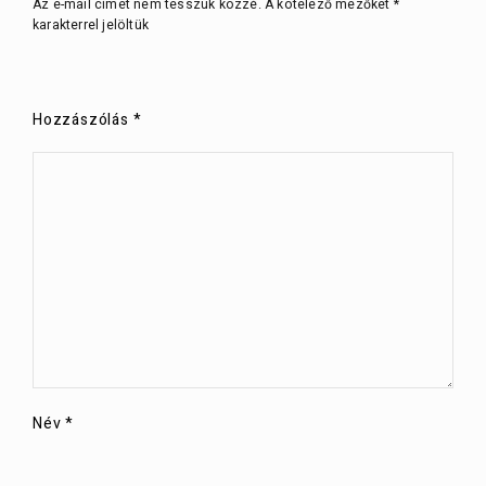
Az e-mail címet nem tesszük közzé.
A kötelező mezőket
*
karakterrel jelöltük
Hozzászólás
*
Név
*