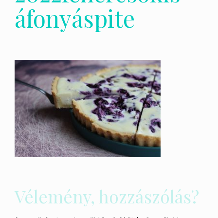
áfonyáspite
Vélemény, hozzászólás?