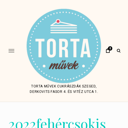
Skip
to
content
0
open
sear
form
TORTA MŰVEK CUKRÁSZDÁK SZEGED,
DERKOVITS FASOR 4. ÉS VITÉZ UTCA 1.
2022fehércsokis