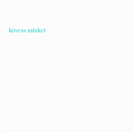
kövess minket
Bejegyzés
navigáció