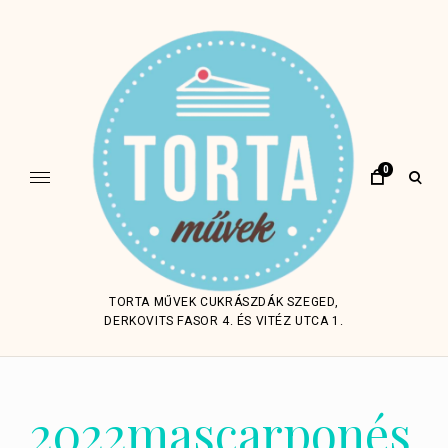
Skip
to
content
0
open
sear
form
TORTA MŰVEK CUKRÁSZDÁK SZEGED,
DERKOVITS FASOR 4. ÉS VITÉZ UTCA 1.
2022mascarponés