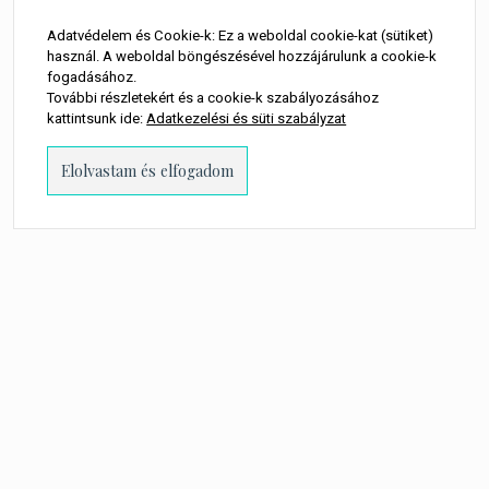
Adatvédelem és Cookie-k: Ez a weboldal cookie-kat (sütiket)
használ. A weboldal böngészésével hozzájárulunk a cookie-k
fogadásához.
További részletekért és a cookie-k szabályozásához
kattintsunk ide:
Adatkezelési és süti szabályzat
PROUDLY POWERED BY WORDPRESS
-
THEME: MILLENNIO CHILD BY
THEMES
KINGDOM
.