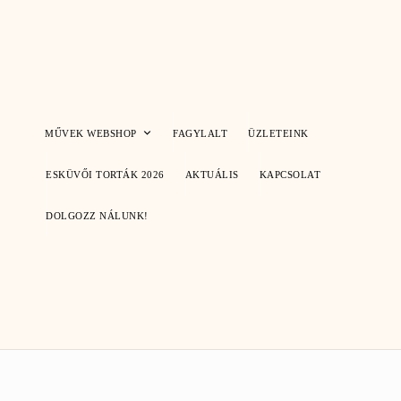
Skip
to
content
MŰVEK WEBSHOP
FAGYLALT
ÜZLETEINK
ESKÜVŐI TORTÁK 2026
AKTUÁLIS
KAPCSOLAT
DOLGOZZ NÁLUNK!