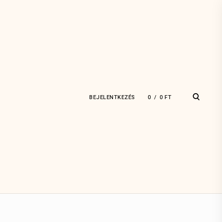
open
BEJELENTKEZÉS
0
0
FT
search
form