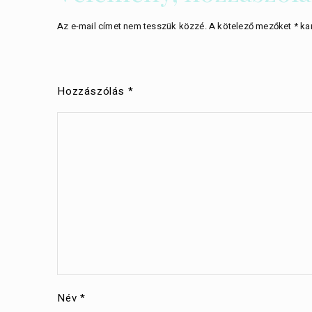
Az e-mail címet nem tesszük közzé.
A kötelező mezőket
*
kar
Hozzászólás
*
Név
*