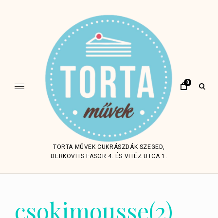
Skip
to
content
0
open
sear
form
TORTA MŰVEK CUKRÁSZDÁK SZEGED,
DERKOVITS FASOR 4. ÉS VITÉZ UTCA 1.
csokimousse(2)