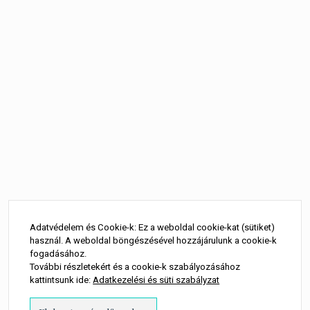
Bejegyzés
navigáció
Adatvédelem és Cookie-k: Ez a weboldal cookie-kat (sütiket)
használ. A weboldal böngészésével hozzájárulunk a cookie-k
fogadásához.
További részletekért és a cookie-k szabályozásához
kattintsunk ide:
Adatkezelési és süti szabályzat