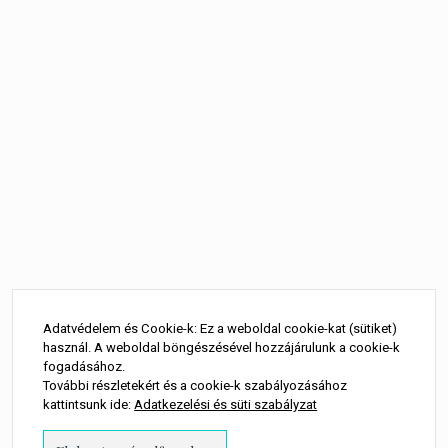
Bejegyzés
navigáció
Adatvédelem és Cookie-k: Ez a weboldal cookie-kat (sütiket)
használ. A weboldal böngészésével hozzájárulunk a cookie-k
fogadásához.
További részletekért és a cookie-k szabályozásához
kattintsunk ide:
Adatkezelési és süti szabályzat