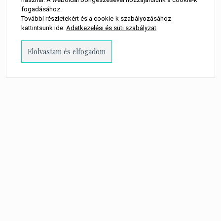
fogadásához.
További részletekért és a cookie-k szabályozásához
kattintsunk ide:
Adatkezelési és süti szabályzat
PROUDLY POWERED BY WORDPRESS
-
THEME: MILLENNIO CHILD BY
THEMES
KINGDOM
.
A WEBOLDALON MEGJELENŐ MINDEN TARTALOM SZERZŐI JOGI
TULAJDONOSA TORTA MŰVEK KFT.