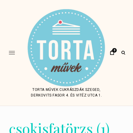
Skip
to
content
0
open
sear
form
TORTA MŰVEK CUKRÁSZDÁK SZEGED,
DERKOVITS FASOR 4. ÉS VITÉZ UTCA 1.
csokisfatörzs (1)