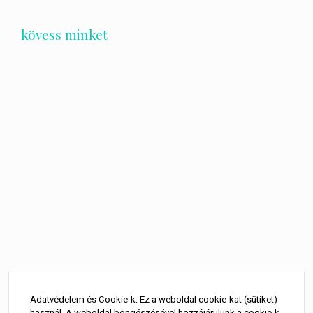
kövess minket
Bejegyzés
navigáció
Adatvédelem és Cookie-k: Ez a weboldal cookie-kat (sütiket)
használ. A weboldal böngészésével hozzájárulunk a cookie-k