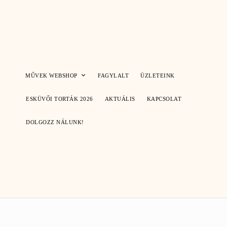
Skip
to
content
MŰVEK WEBSHOP
FAGYLALT
ÜZLETEINK
ESKÜVŐI TORTÁK 2026
AKTUÁLIS
KAPCSOLAT
DOLGOZZ NÁLUNK!