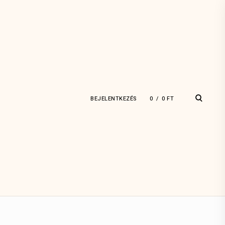
open
BEJELENTKEZÉS
0
0
FT
search
form