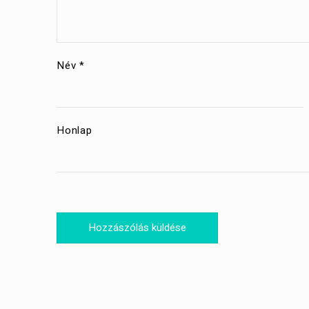
Név
*
Honlap