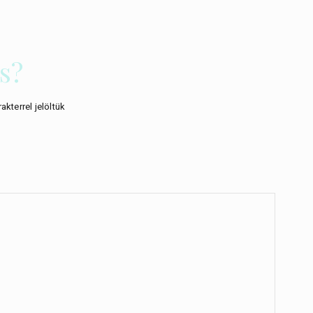
s?
akterrel jelöltük