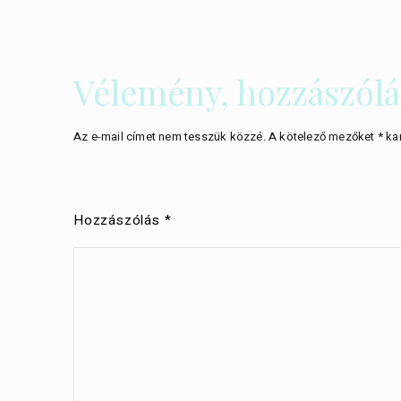
Vélemény, hozzászólá
Az e-mail címet nem tesszük közzé.
A kötelező mezőket
*
kar
Hozzászólás
*