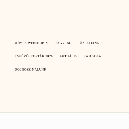
Skip
to
content
MŰVEK WEBSHOP
FAGYLALT
ÜZLETEINK
ESKÜVŐI TORTÁK 2026
AKTUÁLIS
KAPCSOLAT
DOLGOZZ NÁLUNK!