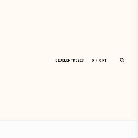
open
BEJELENTKEZÉS
0
0
FT
search
form