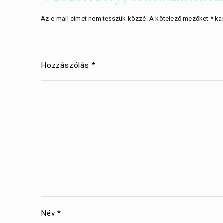
Az e-mail címet nem tesszük közzé.
A kötelező mezőket
*
kar
Hozzászólás
*
Név
*