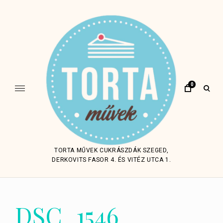
Skip
to
content
0
open
sear
form
TORTA MŰVEK CUKRÁSZDÁK SZEGED,
DERKOVITS FASOR 4. ÉS VITÉZ UTCA 1.
DSC_1546