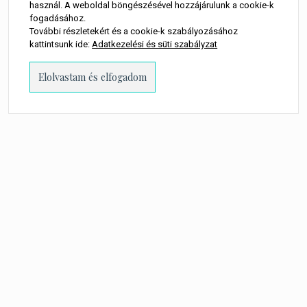
használ. A weboldal böngészésével hozzájárulunk a cookie-k
fogadásához.
További részletekért és a cookie-k szabályozásához
kattintsunk ide:
Adatkezelési és süti szabályzat
PROUDLY POWERED BY WORDPRESS
-
THEME: MILLENNIO CHILD BY
THEMES
KINGDOM
.
A WEBOLDALON MEGJELENŐ MINDEN TARTALOM SZERZŐI JOGI