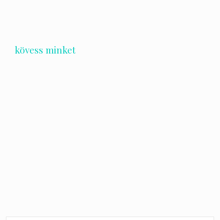
kövess minket
Bejegyzés
navigáció