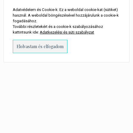
Adatvédelem és Cookie-k: Ez a weboldal cookie-kat (sütiket)
használ. A weboldal böngészésével hozzájárulunk a cookie-k
fogadásához.
További részletekért és a cookie-k szabályozásához
kattintsunk ide:
Adatkezelési és süti szabályzat
PROUDLY POWERED BY WORDPRESS
-
THEME: MILLENNIO CHILD BY
THEMES
KINGDOM
.