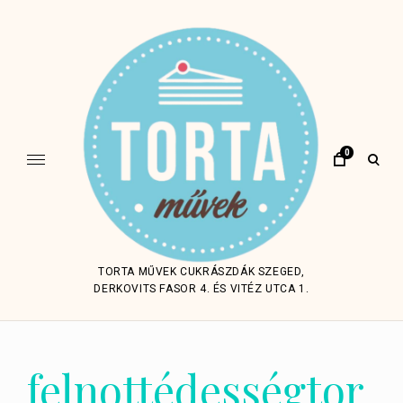
Skip
to
content
0
open
sear
form
TORTA MŰVEK CUKRÁSZDÁK SZEGED,
DERKOVITS FASOR 4. ÉS VITÉZ UTCA 1.
felnottédességtor