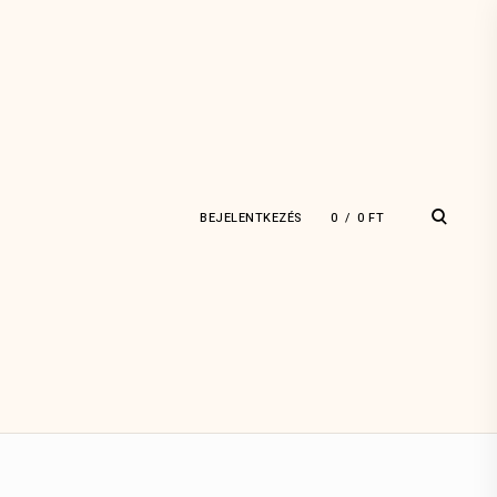
open
BEJELENTKEZÉS
0
0
FT
search
form