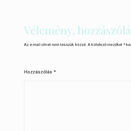
Vélemény, hozzászólá
Az e-mail címet nem tesszük közzé.
A kötelező mezőket
*
kar
Hozzászólás
*