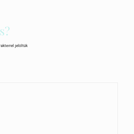
s?
akterrel jelöltük