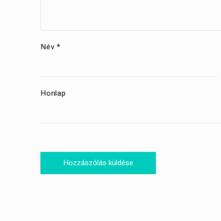
Név
*
Honlap