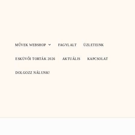
Skip
to
content
MŰVEK WEBSHOP
FAGYLALT
ÜZLETEINK
ESKÜVŐI TORTÁK 2026
AKTUÁLIS
KAPCSOLAT
DOLGOZZ NÁLUNK!