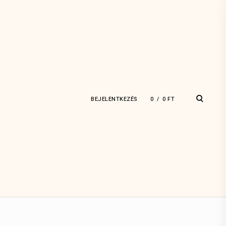
open
BEJELENTKEZÉS
0
0
FT
search
form