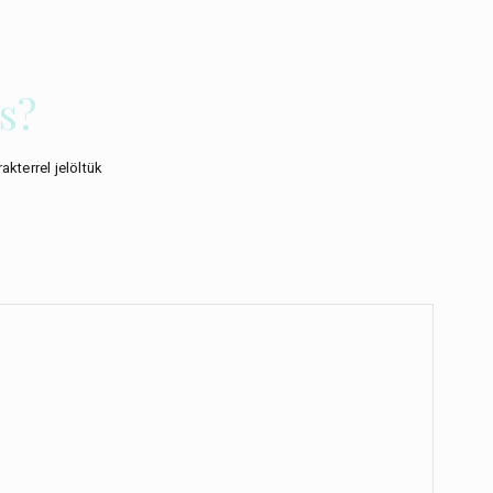
s?
akterrel jelöltük