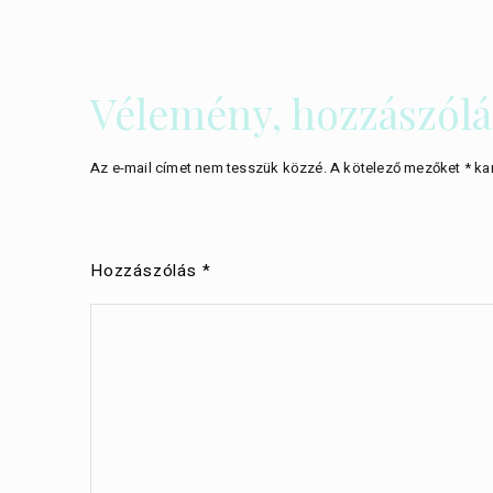
Vélemény, hozzászólá
Az e-mail címet nem tesszük közzé.
A kötelező mezőket
*
kar
Hozzászólás
*