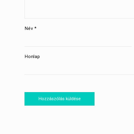
Név
*
Honlap