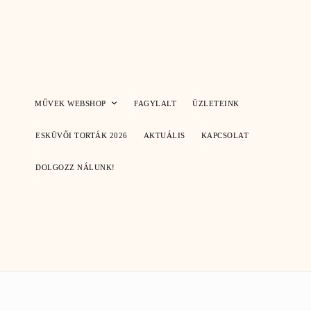
Skip
to
content
MŰVEK WEBSHOP
FAGYLALT
ÜZLETEINK
ESKÜVŐI TORTÁK 2026
AKTUÁLIS
KAPCSOLAT
DOLGOZZ NÁLUNK!