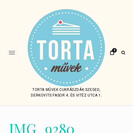
Skip
to
content
0
open
sear
form
TORTA MŰVEK CUKRÁSZDÁK SZEGED,
DERKOVITS FASOR 4. ÉS VITÉZ UTCA 1.
IMG_9280