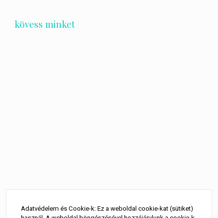
kövess minket
Bejegyzés
navigáció
Adatvédelem és Cookie-k: Ez a weboldal cookie-kat (sütiket)
használ. A weboldal böngészésével hozzájárulunk a cookie-k