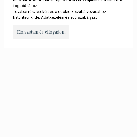
fogadásához.
További részletekért és a cookie-k szabályozásához
kattintsunk ide:
Adatkezelési és süti szabályzat
PROUDLY POWERED BY WORDPRESS
-
THEME: MILLENNIO CHILD BY
THEMES
KINGDOM
.
A WEBOLDALON MEGJELENŐ MINDEN TARTALOM SZERZŐI JOGI
TULAJDONOSA TORTA MŰVEK KFT.