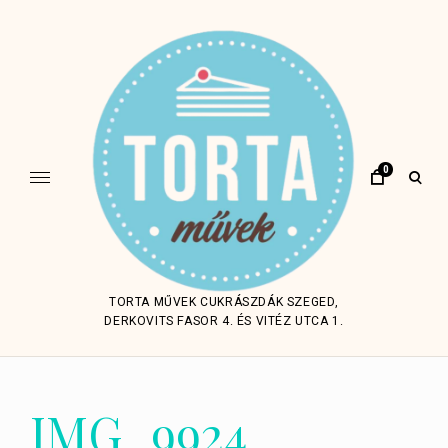
Skip
to
content
0
open
sear
form
TORTA MŰVEK CUKRÁSZDÁK SZEGED,
DERKOVITS FASOR 4. ÉS VITÉZ UTCA 1.
IMG_9924