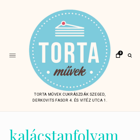
Skip
to
content
0
open
sear
form
TORTA MŰVEK CUKRÁSZDÁK SZEGED,
DERKOVITS FASOR 4. ÉS VITÉZ UTCA 1.
kalácstanfolyam