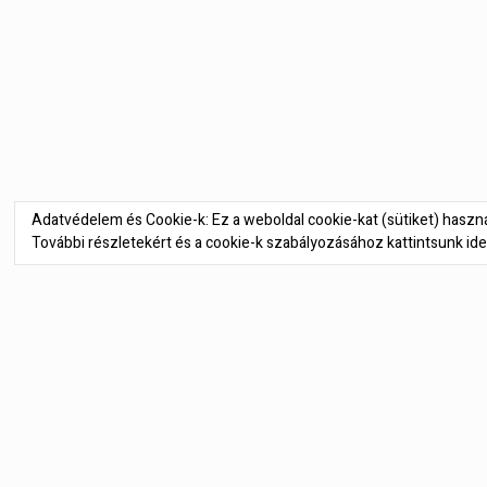
Bejegyzés
navigáció
Adatvédelem és Cookie-k: Ez a weboldal cookie-kat (sütiket) hasz
További részletekért és a cookie-k szabályozásához kattintsunk ide
SZÁLLÍTÁSI FELTÉTELEK
IMPRESSZUM