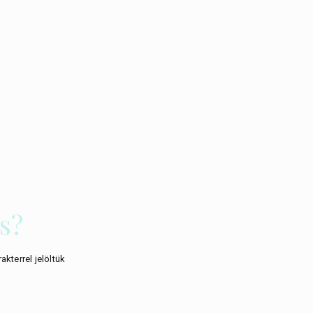
s?
akterrel jelöltük