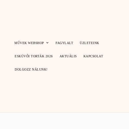
Skip
to
content
MŰVEK WEBSHOP
FAGYLALT
ÜZLETEINK
ESKÜVŐI TORTÁK 2026
AKTUÁLIS
KAPCSOLAT
DOLGOZZ NÁLUNK!