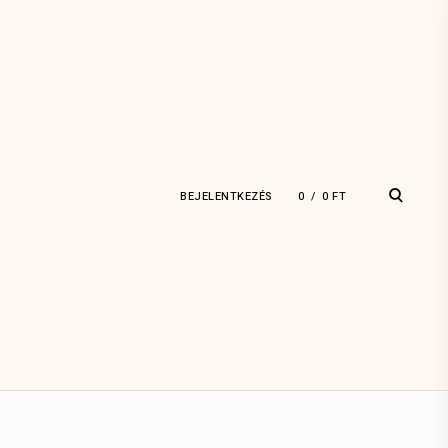
open
BEJELENTKEZÉS
0
0
FT
search
form