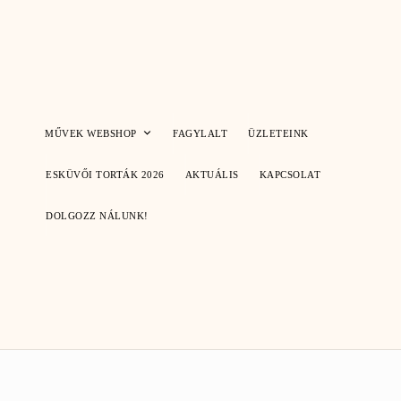
Skip
to
content
MŰVEK WEBSHOP
FAGYLALT
ÜZLETEINK
ESKÜVŐI TORTÁK 2026
AKTUÁLIS
KAPCSOLAT
DOLGOZZ NÁLUNK!