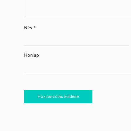
Név
*
Honlap