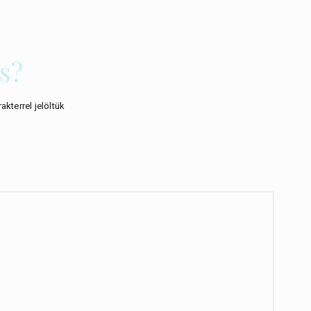
s?
akterrel jelöltük