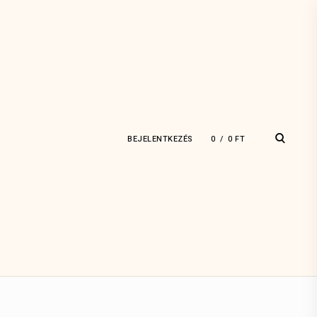
open
BEJELENTKEZÉS
0
0
FT
search
form