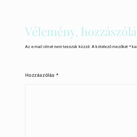
Vélemény, hozzászólá
Az e-mail címet nem tesszük közzé.
A kötelező mezőket
*
kar
Hozzászólás
*