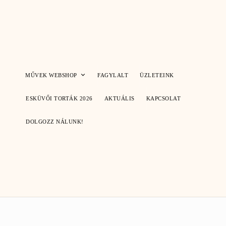
Skip
to
content
MŰVEK WEBSHOP
FAGYLALT
ÜZLETEINK
ESKÜVŐI TORTÁK 2026
AKTUÁLIS
KAPCSOLAT
DOLGOZZ NÁLUNK!