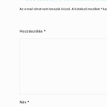
Az e-mail címet nem tesszük közzé.
A kötelező mezőket
*
kar
Hozzászólás
*
Név
*