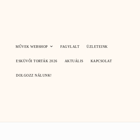
Skip
to
content
MŰVEK WEBSHOP
FAGYLALT
ÜZLETEINK
ESKÜVŐI TORTÁK 2026
AKTUÁLIS
KAPCSOLAT
DOLGOZZ NÁLUNK!