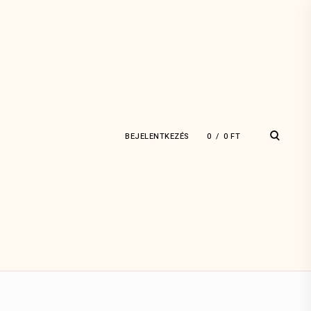
open
BEJELENTKEZÉS
0
0
FT
search
form