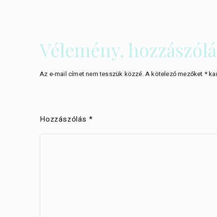
Vélemény, hozzászólá
Az e-mail címet nem tesszük közzé.
A kötelező mezőket
*
kar
Hozzászólás
*