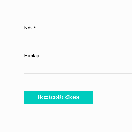
Név
*
Honlap