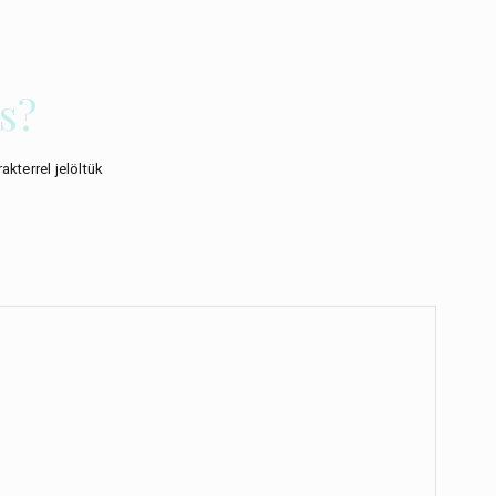
s?
akterrel jelöltük