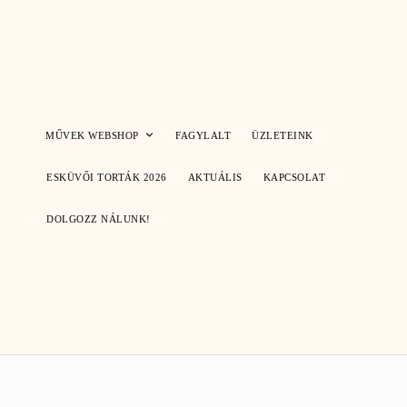
Skip
to
content
MŰVEK WEBSHOP
FAGYLALT
ÜZLETEINK
ESKÜVŐI TORTÁK 2026
AKTUÁLIS
KAPCSOLAT
DOLGOZZ NÁLUNK!