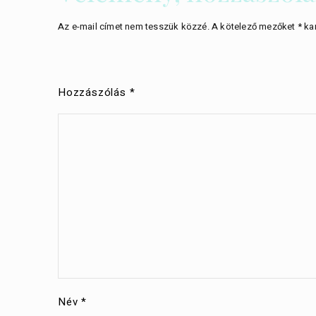
Az e-mail címet nem tesszük közzé.
A kötelező mezőket
*
kar
Hozzászólás
*
Név
*