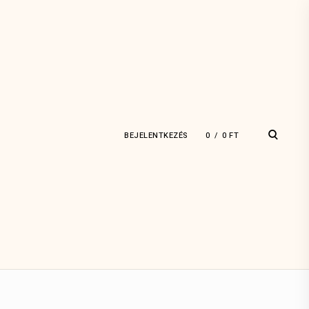
open
BEJELENTKEZÉS
0
0
FT
search
form