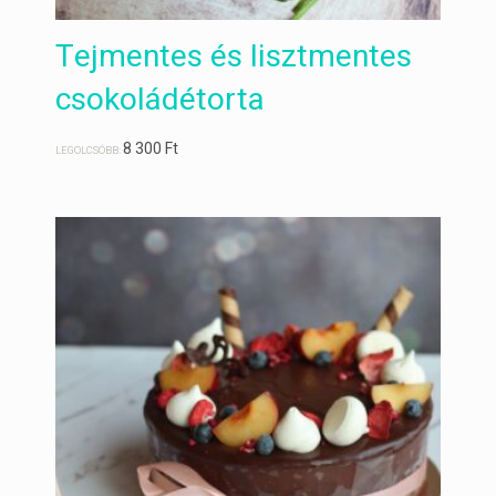
Tejmentes és lisztmentes
csokoládétorta
8 300
Ft
LEGOLCSÓBB: