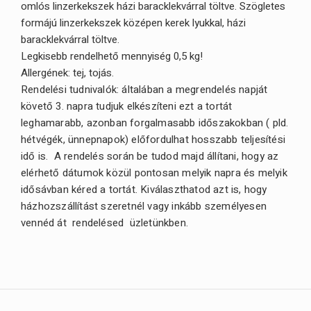
omlós linzerkekszek házi baracklekvárral töltve. Szögletes
formájú linzerkekszek középen kerek lyukkal, házi
baracklekvárral töltve.
Legkisebb rendelhető mennyiség 0,5 kg!
Allergének: t
ej, tojás.
Rendelési tudnivalók: általában a megrendelés napját
követő 3. napra tudjuk elkészíteni ezt a tortát
leghamarabb, azonban forgalmasabb időszakokban ( pld.
hétvégék, ünnepnapok) előfordulhat hosszabb teljesítési
idő is. A rendelés során be tudod majd állítani, hogy az
elérhető dátumok közül pontosan melyik napra és melyik
idősávban kéred a tortát. Kiválaszthatod azt is, hogy
házhozszállítást szeretnél vagy inkább személyesen
vennéd át rendelésed üzletünkben.