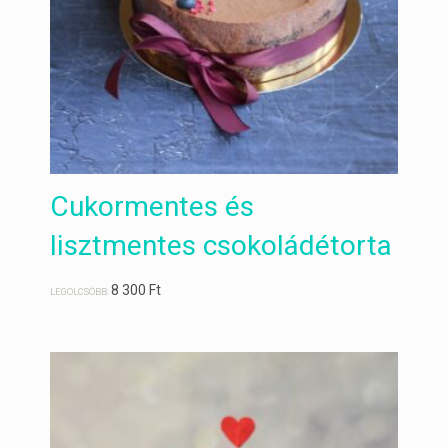
Cukormentes és
lisztmentes csokoládétorta
8 300
Ft
LEGOLCSÓBB: