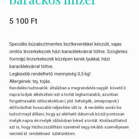
5 100
Ft
Speciális búzalisztmentes lisztkeverékkel készült, vajas
omlós linzerkekszek házi baracklekvárral töltve. Szögletes
formájú linzerkekszek középen kerek lyukkal, házi
baracklekvárral töltve.
Legkisebb rendelhető mennyiség 0,5 kg!
Allergének: t
ej, tojás.
Rendelési tudnivalók: általában a megrendelés napját követő 3.
napra tudjuk elkészíteni ezt a tortát leghamarabb, azonban
forgalmasabb időszakokban ( pld. hétvégék, ünnepnapok)
előfordulhat hosszabb teljesítési idő is. A rendelés során be
tudod majd állítani, hogy az elérhető dátumok közül pontosan
melyik napra és melyik idősávban kéred a tortát. Kiválaszthatod
azt is, hogy házhozszállítást szeretnél vagy inkább személyesen
vennéd át rendelésed üzletünkben.