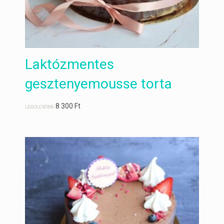
Laktózmentes
gesztenyemousse torta
8 300
Ft
LEGOLCSÓBB: