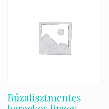
Búzalisztmentes
barackos linzer