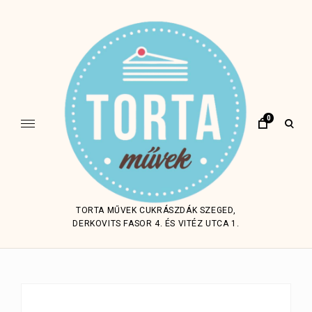
Skip
to
content
0
open
sear
form
TORTA MŰVEK CUKRÁSZDÁK SZEGED,
DERKOVITS FASOR 4. ÉS VITÉZ UTCA 1.