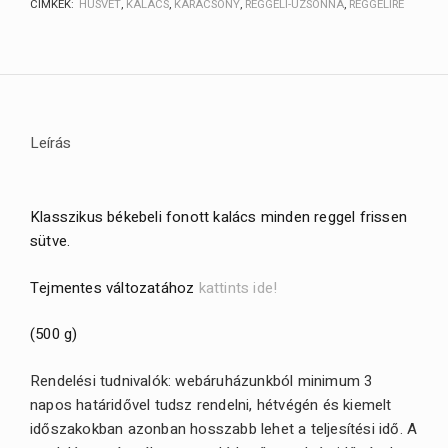
CÍMKÉK:
HÚSVÉT
,
KALÁCS
,
KARÁCSONY
,
REGGELI-UZSONNA
,
REGGELIRE
Leírás
Klasszikus békebeli fonott kalács minden reggel frissen
sütve.
Tejmentes változatához
kattints ide!
(500 g)
Rendelési tudnivalók: webáruházunkból minimum 3
napos határidővel tudsz rendelni, hétvégén és kiemelt
időszakokban azonban hosszabb lehet a teljesítési idő. A