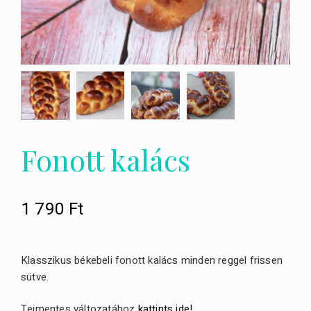
Fonott kalács
1 790
Ft
Klasszikus békebeli fonott kalács minden reggel frissen
sütve.
Tejmentes változatához
kattints ide!