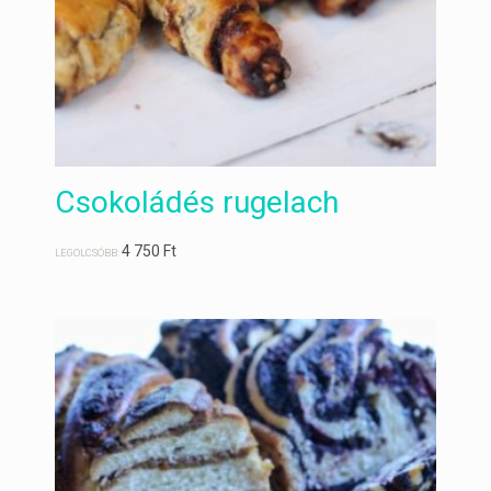
Csokoládés rugelach
4 750
Ft
LEGOLCSÓBB: