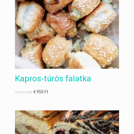
Kapros-túrós falatka
4 950
Ft
LEGOLCSÓBB: