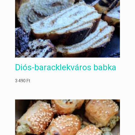
Diós-baracklekváros babka
3 490
Ft