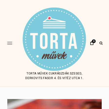
Skip
to
content
0
open
sear
form
TORTA MŰVEK CUKRÁSZDÁK SZEGED,
DERKOVITS FASOR 4. ÉS VITÉZ UTCA 1.