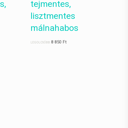
s,
tejmentes,
lisztmentes
málnahabos
8 850
Ft
LEGOLCSÓBB: