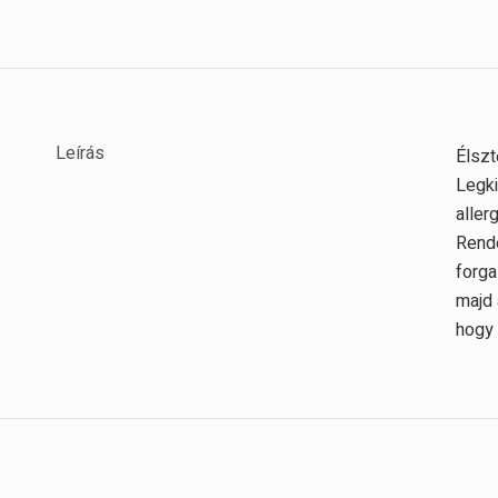
Leírás
Élszt
Legki
aller
Rende
forga
majd 
hogy 