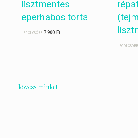
lisztmentes
répa
eperhabos torta
(tej
lisz
7 900
Ft
LEGOLCSÓBB:
LEGOLCSÓBB
kövess minket