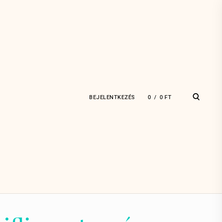
open
BEJELENTKEZÉS
0
0
FT
search
form