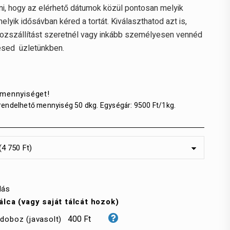
ani, hogy az elérhető dátumok közül pontosan melyik
elyik idősávban kéred a tortát. Kiválaszthatod azt is,
ozszállítást szeretnél vagy inkább személyesen vennéd
ésed üzletünkben.
 mennyiséget!
rendelhető mennyiség 50 dkg. Egységár: 9500 Ft/1kg.
lás
álca (vagy saját tálcát hozok)
400 Ft
doboz (javasolt)