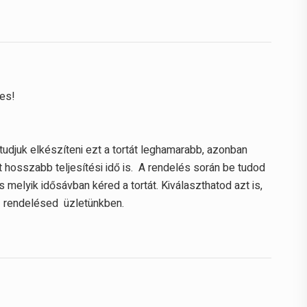
tes!
tudjuk elkészíteni ezt a tortát leghamarabb, azonban
 hosszabb teljesítési idő is. A rendelés során be tudod
 melyik idősávban kéred a tortát. Kiválaszthatod azt is,
t rendelésed üzletünkben.