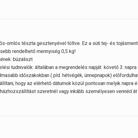
ős-omlós tészta gesztenyével töltve. Ez a süti tej- és tojásmen
sebb rendelhető mennyiség 0,5 kg!
gének:
búzaliszt
lési tudnivalók: általában a megrendelés napját követő 3. napra 
lmasabb időszakokban ( pld. hétvégék, ünnepnapok) előfordulhat
állítani, hogy az elérhető dátumok közül pontosan melyik napra és
házhozszállítást szeretnél vagy inkább személyesen vennéd á