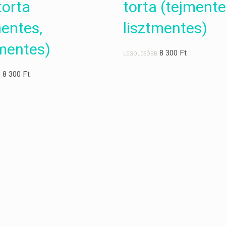
torta
torta (tejmente
mentes,
lisztmentes)
tmentes)
8 300
Ft
LEGOLCSÓBB:
8 300
Ft
: