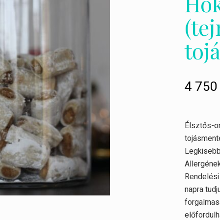
Hók
(te
toj
4 75
Élsztős-om
tojásment
Legkisebb
Allergéne
Rendelési 
napra tudj
forgalmas
előfordulh