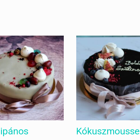
ipános
Kókuszmousse