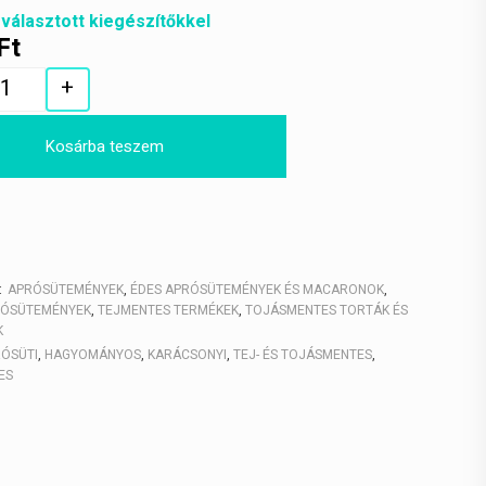
 választott kiegészítőkkel
Ft
+
Quantity
Kosárba teszem
:
APRÓSÜTEMÉNYEK
,
ÉDES APRÓSÜTEMÉNYEK ÉS MACARONOK
,
RÓSÜTEMÉNYEK
,
TEJMENTES TERMÉKEK
,
TOJÁSMENTES TORTÁK ÉS
K
ÓSÜTI
,
HAGYOMÁNYOS
,
KARÁCSONYI
,
TEJ- ÉS TOJÁSMENTES
,
ES