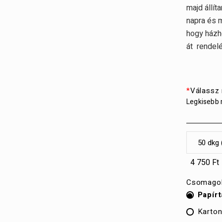
majd állít
napra és m
hogy házh
át rendel
*
Válassz
Legkisebb 
4 750 Ft
Csomago
Papírt
Karton