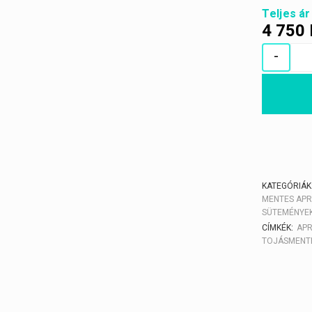
Teljes ár
4 750
-
KATEGÓRIÁK
MENTES AP
SÜTEMÉNYE
CÍMKÉK:
APR
TOJÁSMENT