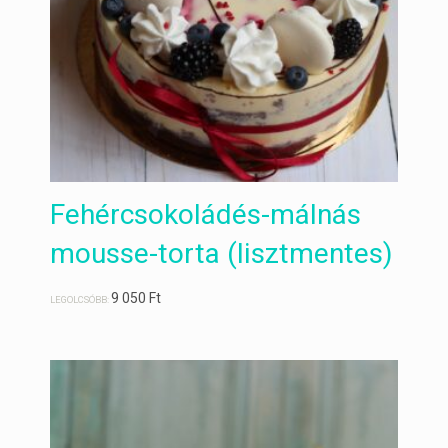
Fehércsokoládés-málnás
mousse-torta (lisztmentes)
9 050
Ft
LEGOLCSÓBB: