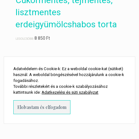
Cukormentes, tejmentes,
lisztmentes
erdeigyümölcshabos torta
8 850
Ft
LEGOLCSÓBB:
Adatvédelem és Cookie-k: Ez a weboldal cookie-kat (sütiket)
kövess minket
használ. A weboldal böngészésével hozzájárulunk a cookie-k
fogadásához.
További részletekért és a cookie-k szabályozásához
kattintsunk ide:
Adatkezelési és süti szabályzat