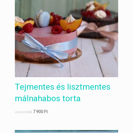
Tejmentes és lisztmentes
málnahabos torta
7 900
Ft
LEGOLCSÓBB: