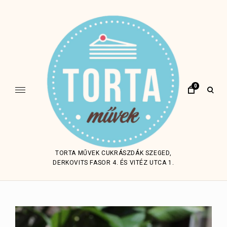
Skip
to
content
0
open
sear
form
TORTA MŰVEK CUKRÁSZDÁK SZEGED,
DERKOVITS FASOR 4. ÉS VITÉZ UTCA 1.