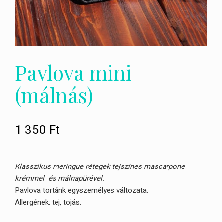
Pavlova mini
(málnás)
1 350
Ft
Klasszikus meringue rétegek tejszínes mascarpone
krémmel és málnapürével.
Pavlova tortánk egyszemélyes változata.
Allergének: tej, tojás.