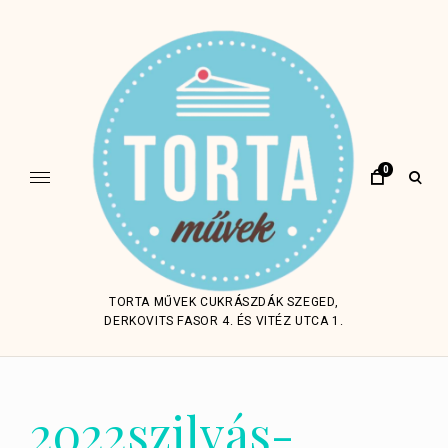
Skip
to
content
0
open
sear
form
TORTA MŰVEK CUKRÁSZDÁK SZEGED,
DERKOVITS FASOR 4. ÉS VITÉZ UTCA 1.
2022szilvás-