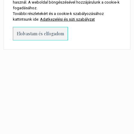
használ. A weboldal böngészésével hozzájárulunk a cookie-k
fogadásához.
További részletekért és a cookie-k szabályozásához
kattintsunk ide:
Adatkezelési és süti szabályzat
PROUDLY POWERED BY WORDPRESS
-
THEME: MILLENNIO CHILD BY
THEMES
KINGDOM
.
A WEBOLDALON MEGJELENŐ MINDEN TARTALOM SZERZŐI JOGI