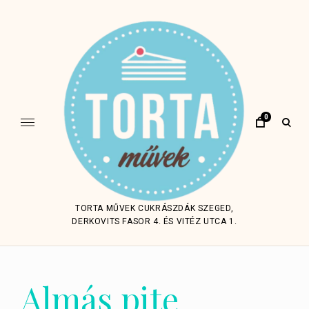
Skip
to
content
0
open
sear
form
TORTA MŰVEK CUKRÁSZDÁK SZEGED,
DERKOVITS FASOR 4. ÉS VITÉZ UTCA 1.
Almás pite