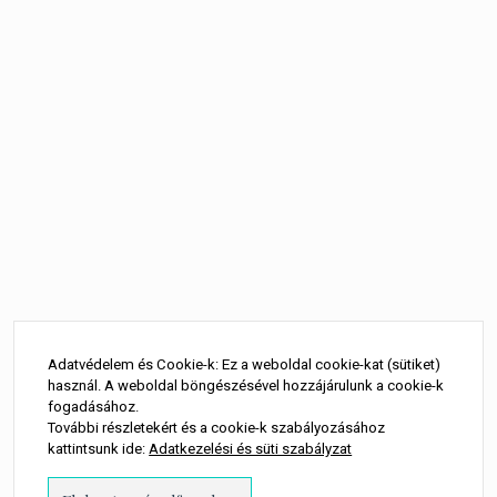
Bejegyzés
navigáció
Adatvédelem és Cookie-k: Ez a weboldal cookie-kat (sütiket)
használ. A weboldal böngészésével hozzájárulunk a cookie-k
fogadásához.
További részletekért és a cookie-k szabályozásához
kattintsunk ide:
Adatkezelési és süti szabályzat