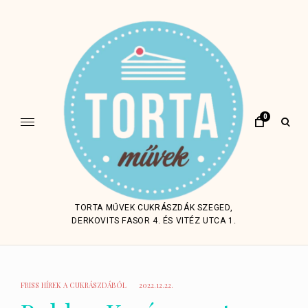
Skip
to
content
0
open
sear
form
TORTA MŰVEK CUKRÁSZDÁK SZEGED,
DERKOVITS FASOR 4. ÉS VITÉZ UTCA 1.
FRISS HÍREK A CUKRÁSZDÁBÓL
2022.12.22.