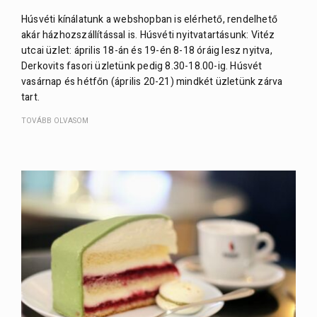
Húsvéti kínálatunk a webshopban is elérhető, rendelhető
akár házhozszállítással is. Húsvéti nyitvatartásunk: Vitéz
utcai üzlet: április 18-án és 19-én 8-18 óráig lesz nyitva,
Derkovits fasori üzletünk pedig 8.30-18.00-ig. Húsvét
vasárnap és hétfőn (április 20-21) mindkét üzletünk zárva
tart.
TOVÁBB OLVASOM