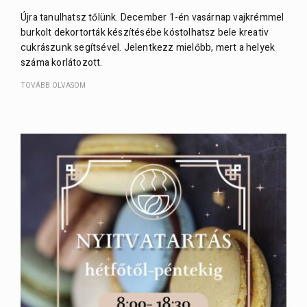
Újra tanulhatsz tőlünk. December 1-én vasárnap vajkrémmel
burkolt dekortorták készítésébe kóstolhatsz bele kreativ
cukrászunk segítsével. Jelentkezz mielőbb, mert a helyek
száma korlátozott.
TOVÁBB OLVASOM