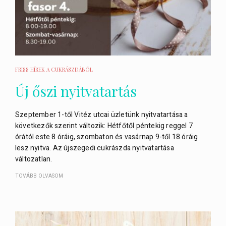
FRISS HÍREK A CUKRÁSZDÁBÓL
Új őszi nyitvatartás
Szeptember 1-től Vitéz utcai üzletünk nyitvatartása a
következők szerint változik: Hétfőtől péntekig reggel 7
órától este 8 óráig, szombaton és vasárnap 9-től 18 óráig
lesz nyitva. Az újszegedi cukrászda nyitvatartása
változatlan.
TOVÁBB OLVASOM