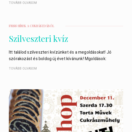
TOVÁBB OLVASOM
FRISS HÍREK A CUKRÁSZDÁBÓL
Szilveszteri kvíz
Itt találod szilveszteri kvízünket és a megoldásokat! Jó
szórakozást és boldog új évet kívánunk! Mgoldások:
TOVÁBB OLVASOM