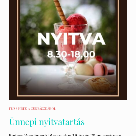
FRISS HÍREK A CUKRÁSZDÁBÓL
Ünnepi nyitvatartás
Kedves Vendégeink! Augusztus 19-én és 20-án vasárnapi