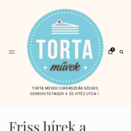
Skip
to
content
0
open
sear
form
TORTA MŰVEK CUKRÁSZDÁK SZEGED,
DERKOVITS FASOR 4. ÉS VITÉZ UTCA 1.
Friss hírek a