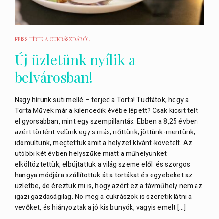
FRISS HÍREK A CUKRÁSZDÁBÓL
Új üzletünk nyílik a
belvárosban!
Nagy hírünk süti mellé – terjed a Torta! Tudtátok, hogy a
Torta Művek már a kilencedik évébe lépett? Csak kicsit telt
el gyorsabban, mint egy szempillantás. Ebben a 8,25 évben
azért történt velünk egy s más, nőttünk, jöttünk-mentünk,
idomultunk, megtettük amit a helyzet kívánt-követelt. Az
utóbbi két évben helyszűke miatt a műhelyünket
elköltöztettük, elbújtattuk a világ szeme elől, és szorgos
hangya módjára szállítottuk át a tortákat és egyebeket az
üzletbe, de éreztük mi is, hogy azért ez a távműhely nem az
igazi gazdaságilag. No meg a cukrászok is szeretik látni a
vevőket, és hiányoztak a jó kis bunyók, vagyis emelt […]