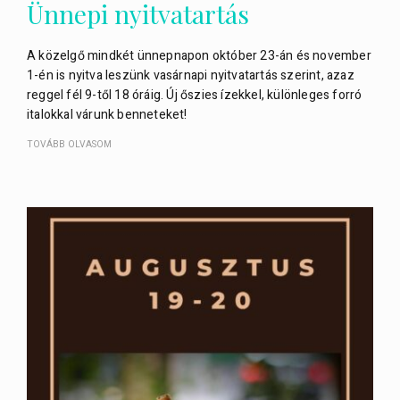
Ünnepi nyitvatartás
A közelgő mindkét ünnepnapon október 23-án és november
1-én is nyitva leszünk vasárnapi nyitvatartás szerint, azaz
reggel fél 9-től 18 óráig. Új őszies ízekkel, különleges forró
italokkal várunk benneteket!
TOVÁBB OLVASOM