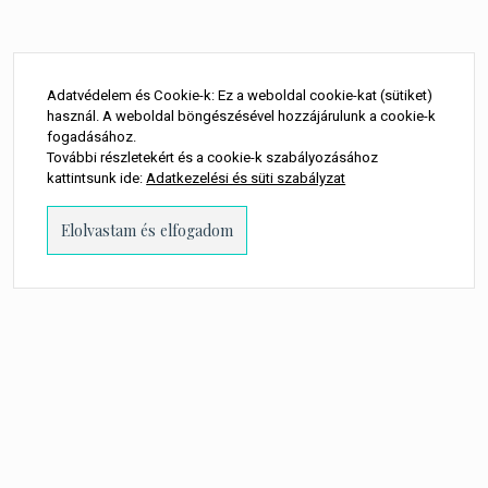
Adatvédelem és Cookie-k: Ez a weboldal cookie-kat (sütiket)
használ. A weboldal böngészésével hozzájárulunk a cookie-k
fogadásához.
További részletekért és a cookie-k szabályozásához
Oldal
kattintsunk ide:
Adatkezelési és süti szabályzat
Előző
1
2
3
4
5
Következő
navigálás
kövess minket