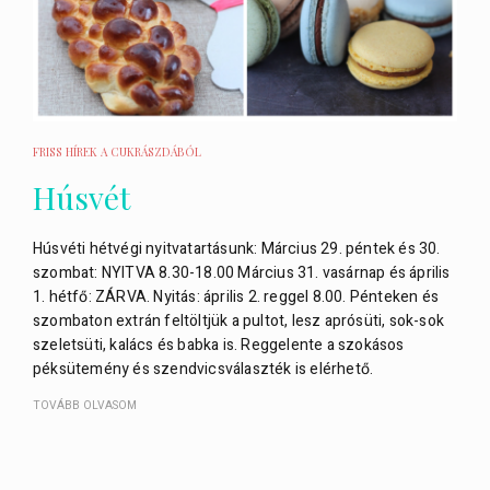
FRISS HÍREK A CUKRÁSZDÁBÓL
Húsvét
Húsvéti hétvégi nyitvatartásunk: Március 29. péntek és 30.
szombat: NYITVA 8.30-18.00 Március 31. vasárnap és április
1. hétfő: ZÁRVA. Nyitás: április 2. reggel 8.00. Pénteken és
szombaton extrán feltöltjük a pultot, lesz aprósüti, sok-sok
szeletsüti, kalács és babka is. Reggelente a szokásos
péksütemény és szendvicsválaszték is elérhető.
TOVÁBB OLVASOM