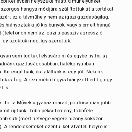
óbbi két évben helyszűke miatt a műhelyünket
és szorgos hangya módjára szállítottuk át a tortákat
 azért ez a távműhely nem az igazi gazdaságilag.
 és hiányoztak a jó kis bunyók, vagyis emelt hangú
 (telefonon nem az igazi a passzív agresszió
 így szoktuk meg, így szerettük.
yan sem tudtuk felvásárolni és egybe nyitni, új
 tudnánk gazdaságosabban, hatékonyabban
 Keresgéltünk, és találtunk is egy jót. Nekünk
tek is fog. A rezuméból úgyis hiányzott eddig egy
t is.
ori Torta Művek ugyanaz marad, pontosabban jobb
, amit újítunk. Több péksütemény, többféle
több süti (mert hétvége végére bizony sokszor
 A rendeléseiteket ezentúl két átvételi helyre is