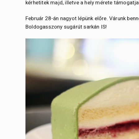
kérhetitek majd, illetve a hely mérete támogatj
Február 28-án nagyot lépünk előre. Várunk benne
Boldogasszony sugárút sarkán IS!