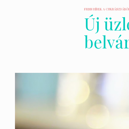
FRISS HÍREK A CUKRÁSZDÁBÓ
Új üzl
belvá