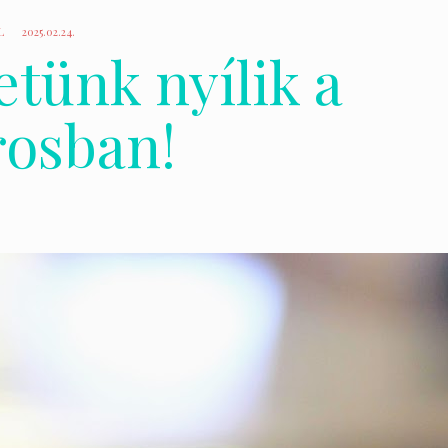
L
2025.02.24.
etünk nyílik a
rosban!