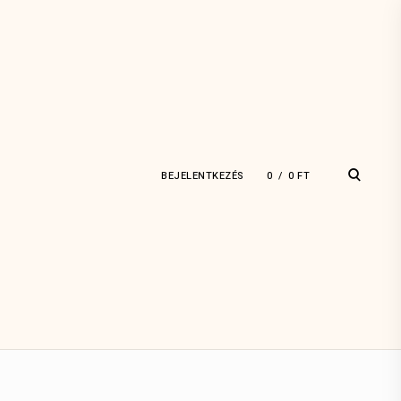
open
BEJELENTKEZÉS
0
0
FT
search
form