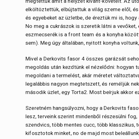
megtettük amit a helyzet kívánt-követelt. Az ut
elköltöztettük, elbújtattuk a világ szeme elől, 
és egyebeket az üzletbe, de éreztük mi is, hogy
No meg a cukrászok is szeretik látni a vevőket,
eszmecserék is a front team és a konyha között
sem). Meg úgy általában, nyitott konyha voltunk,
Mivel a Derkovits fasor 4 összes garázsát sehog
megoldás után kezdtünk el nézelődni: hogyan
megoldani a termelést, akár méretet változtatva.
legalábbis nagyon megtetszett, és reméljük nek
második üzlet, egy Torta2. Most beírjuk akkor ez
Szeretném hangsúlyozni, hogy a Derkovits fas
lesz, terveink szerint mindenből részesülni fog
szendvics, több mentes cucc, több klasszikus, 
kifosztotok minket, no de majd most beleállunk).