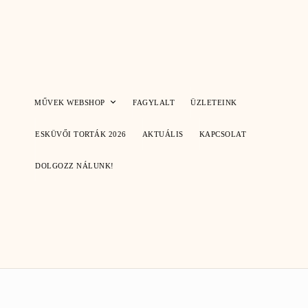
Skip
to
content
MŰVEK WEBSHOP
FAGYLALT
ÜZLETEINK
ESKÜVŐI TORTÁK 2026
AKTUÁLIS
KAPCSOLAT
DOLGOZZ NÁLUNK!