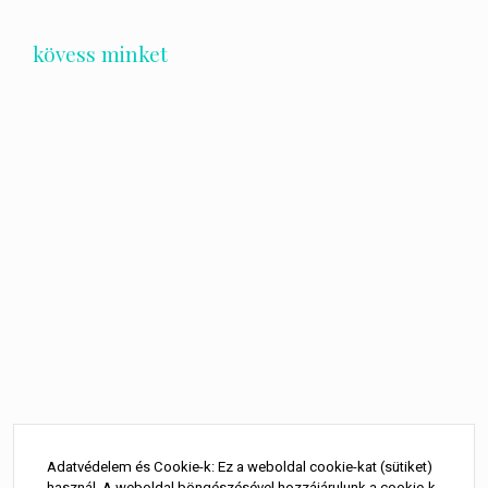
kövess minket
Bejegyzés
navigáció
Adatvédelem és Cookie-k: Ez a weboldal cookie-kat (sütiket)
használ. A weboldal böngészésével hozzájárulunk a cookie-k