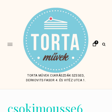
Skip
to
content
0
open
sear
form
TORTA MŰVEK CUKRÁSZDÁK SZEGED,
DERKOVITS FASOR 4. ÉS VITÉZ UTCA 1.
csokimousse6