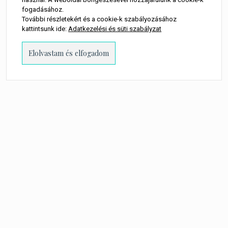
fogadásához.
További részletekért és a cookie-k szabályozásához
kattintsunk ide:
Adatkezelési és süti szabályzat
PROUDLY POWERED BY WORDPRESS
-
THEME: MILLENNIO CHILD BY
THEMES
KINGDOM
.
A WEBOLDALON MEGJELENŐ MINDEN TARTALOM SZERZŐI JOGI
TULAJDONOSA TORTA MŰVEK KFT.