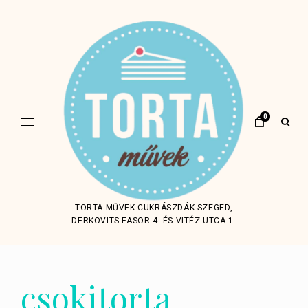
Skip
to
content
0
open
sear
form
TORTA MŰVEK CUKRÁSZDÁK SZEGED,
DERKOVITS FASOR 4. ÉS VITÉZ UTCA 1.
csokitorta