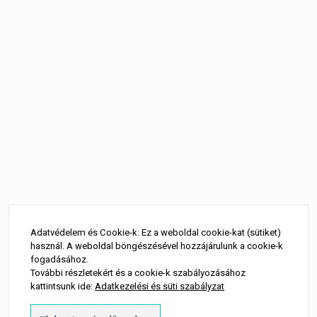
Bejegyzés
navigáció
Adatvédelem és Cookie-k: Ez a weboldal cookie-kat (sütiket)
használ. A weboldal böngészésével hozzájárulunk a cookie-k
fogadásához.
További részletekért és a cookie-k szabályozásához
kattintsunk ide:
Adatkezelési és süti szabályzat