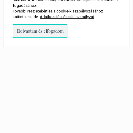
fogadásához.
További részletekért és a cookie-k szabályozásához
kattintsunk ide:
Adatkezelési és süti szabályzat
PROUDLY POWERED BY WORDPRESS
-
THEME: MILLENNIO CHILD BY
THEMES
KINGDOM
.
A WEBOLDALON MEGJELENŐ MINDEN TARTALOM SZERZŐI JOGI
TULAJDONOSA TORTA MŰVEK KFT.