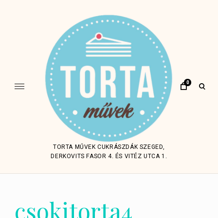
Skip
to
content
0
open
sear
form
TORTA MŰVEK CUKRÁSZDÁK SZEGED,
DERKOVITS FASOR 4. ÉS VITÉZ UTCA 1.
csokitorta4