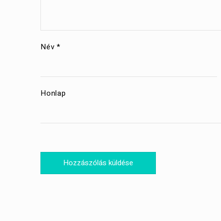
Név
*
Honlap