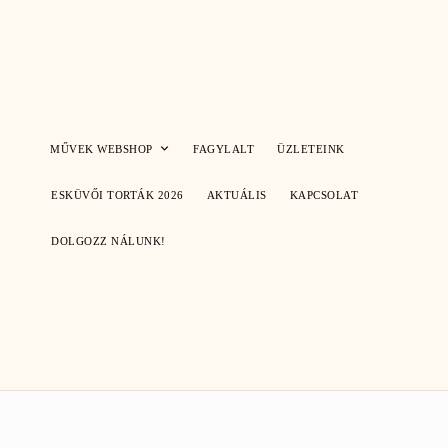
Skip
to
content
MŰVEK WEBSHOP
FAGYLALT
ÜZLETEINK
ESKÜVŐI TORTÁK 2026
AKTUÁLIS
KAPCSOLAT
DOLGOZZ NÁLUNK!