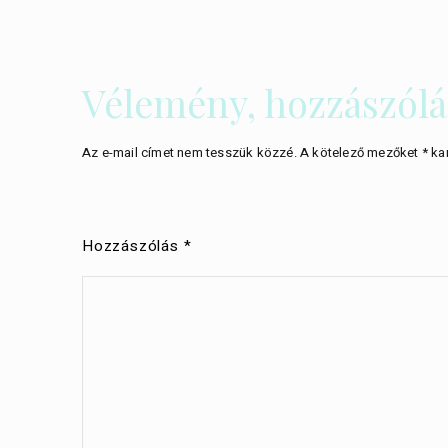
Vélemény, hozzászólá
Az e-mail címet nem tesszük közzé.
A kötelező mezőket
*
kar
Hozzászólás
*