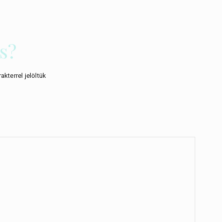
s?
akterrel jelöltük