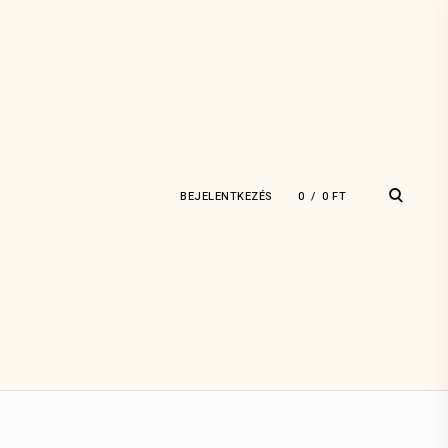
open
BEJELENTKEZÉS
0
0
FT
search
form